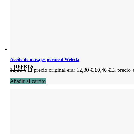
Aceite de masajes perineal Weleda
OFERTA
12,30
€
El precio original era: 12,30 €.
10,46
€
El precio 
Añadir al carrito