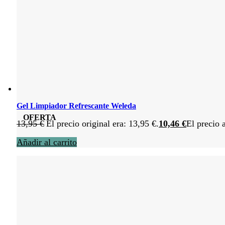
Gel Limpiador Refrescante Weleda
OFERTA
13,95
€
El precio original era: 13,95 €.
10,46
€
El precio 
Añadir al carrito