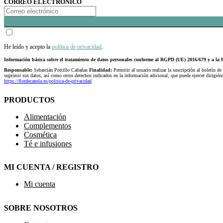
CORREO ELECTRÓNICO
He leído y acepto la
política de privacidad
.
Información básica sobre el tratamiento de datos personales conforme al RGPD (UE) 2016/679 y a 
Responsable:
Sebastián Portillo Cabañas
Finalidad:
Permitir al usuario realizar la suscripción al boletín de
suprimir sus datos, así como otros derechos indicados en la información adicional, que puede ejercer dirigi
https://flordecanela.es/politica-de-privacidad
PRODUCTOS
Alimentación
Complementos
Cosmética
Té e infusiones
MI CUENTA / REGISTRO
Mi cuenta
SOBRE NOSOTROS