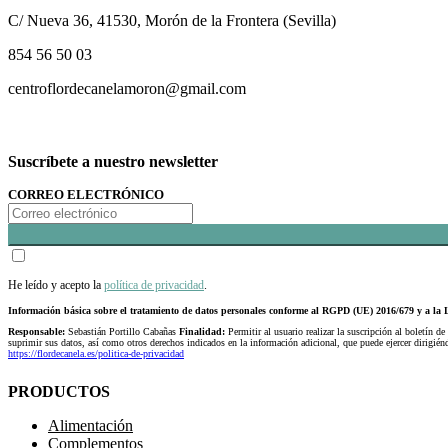
C/ Nueva 36, 41530, Morón de la Frontera (Sevilla)
854 56 50 03
centroflordecanelamoron@gmail.com
Suscríbete a nuestro newsletter
CORREO ELECTRÓNICO
He leído y acepto la
política de privacidad
.
Información básica sobre el tratamiento de datos personales conforme al RGPD (UE) 2016/679 y a 
Responsable:
Sebastián Portillo Cabañas
Finalidad:
Permitir al usuario realizar la suscripción al boletín de
suprimir sus datos, así como otros derechos indicados en la información adicional, que puede ejercer dirigi
https://flordecanela.es/politica-de-privacidad
PRODUCTOS
Alimentación
Complementos