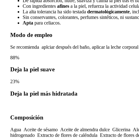
De rápida absorción, nutre, suaviza y calma la piel tras el
Con ingredientes
afines
a la piel, refuerza la actividad celula
La alta tolerancia ha sido testada
dermatológicamente
, in
Sin conservantes, colorantes, perfumes sintéticos, ni sustan
Apta
para celiacos.
Modo de empleo
Se recomienda aplciar después del baño, aplicar la leche corpora
88%
Deja la piel suave
23%
Deja la piel más hidratada
Composición
Agua Aceite de sésamo Aceite de almendra dulce Glicerina Alcoho
hidrogenado Extracto de flores de caléndula Extracto de flores 