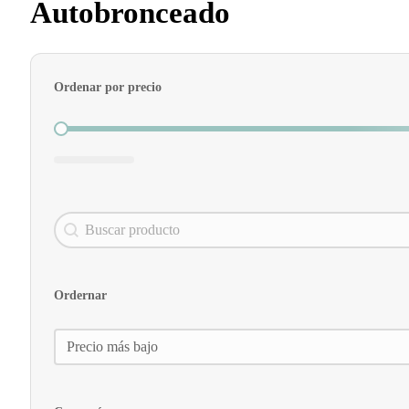
Autobronceado
Ordenar por precio
Ordenar por precio
Search content
Buscador
Ordernar
Ordernar
Ordernar