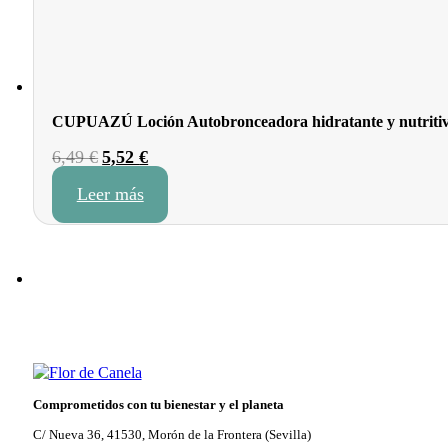
CUPUAZÚ Loción Autobronceadora hidratante y nutriti
El
El
6,49
€
5,52
€
precio
precio
Leer más
original
actual
era:
es:
6,49 €.
5,52 €.
Comprometidos con tu bienestar y el planeta
C/ Nueva 36, 41530, Morón de la Frontera (Sevilla)