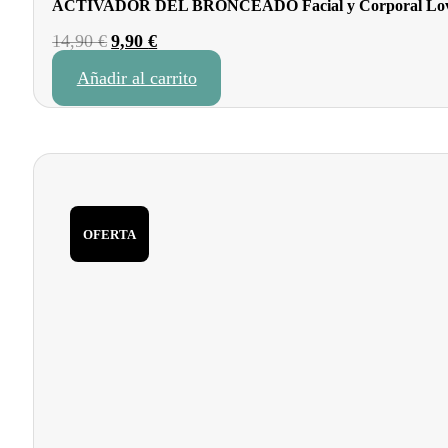
ACTIVADOR DEL BRONCEADO Facial y Corporal Lov
El
El
14,90
€
9,90
€
precio
precio
Añadir al carrito
original
actual
era:
es:
14,90 €.
9,90 €.
OFERTA