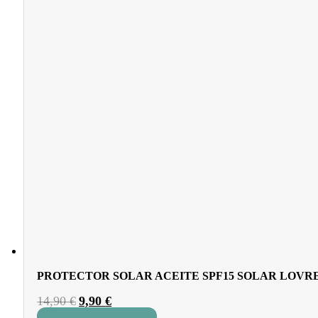
PROTECTOR SOLAR ACEITE SPF15 SOLAR LOVR
El
El
14,90
€
9,90
€
precio
precio