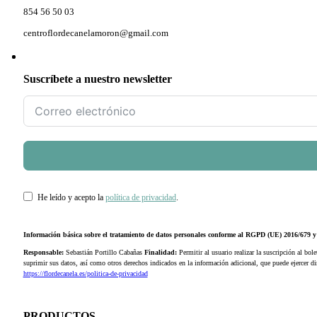
854 56 50 03
centroflordecanelamoron@gmail.com
Suscríbete a nuestro newsletter
He leído y acepto la
política de privacidad
.
Información básica sobre el tratamiento de datos personales conforme al RGPD (UE) 2016/679
Responsable:
Sebastián Portillo Cabañas
Finalidad:
Permitir al usuario realizar la suscripción al bole
suprimir sus datos, así como otros derechos indicados en la información adicional, que puede ejercer 
https://flordecanela.es/politica-de-privacidad
PRODUCTOS