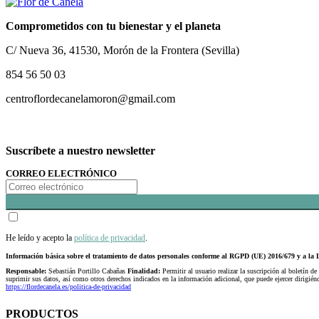
Comprometidos con tu bienestar y el planeta
C/ Nueva 36, 41530, Morón de la Frontera (Sevilla)
854 56 50 03
centroflordecanelamoron@gmail.com
Suscríbete a nuestro newsletter
CORREO ELECTRÓNICO
He leído y acepto la
política de privacidad
.
Información básica sobre el tratamiento de datos personales conforme al RGPD (UE) 2016/679 y a 
Responsable:
Sebastián Portillo Cabañas
Finalidad:
Permitir al usuario realizar la suscripción al boletín de
suprimir sus datos, así como otros derechos indicados en la información adicional, que puede ejercer dirigi
https://flordecanela.es/politica-de-privacidad
PRODUCTOS