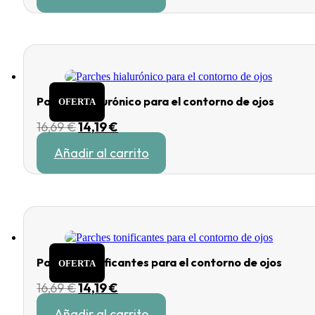
era:
es:
9,99 €.
8,49 €.
Parches hialurónico para el contorno de ojos
OFERTA
El
El
16,69
€
14,19
€
precio
precio
Añadir al carrito
original
actual
era:
es:
16,69 €.
14,19 €.
Parches tonificantes para el contorno de ojos
OFERTA
El
El
16,69
€
14,19
€
precio
precio
Añadir al carrito