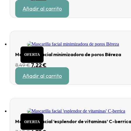
precio
precio
Añadir al carrito
original
actual
era:
es:
7,49 €.
6,37 €.
Mascarilla facial minimizadora de poros Bëreza
OFERTA
El
El
8,49
€
7,22
€
precio
precio
Añadir al carrito
original
actual
era:
es:
8,49 €.
7,22 €.
Mascarilla facial ‘esplendor de vitaminas’ C-berric
OFERTA