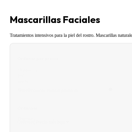
Mascarillas Faciales
Tratamientos intensivos para la piel del rostro. Mascarillas natura
Ordenar por precio
Ordenar
Restaurar
por
precio
Buscador
Search content
Ordernar
Ordernar
Ordernar