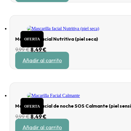
era:
es:
21,95 €.
18,66 €.
Mascarilla facial Nutritiva (piel seca)
OFERTA
El
El
9,99
€
8,49
€
precio
precio
Añadir al carrito
original
actual
era:
es:
9,99 €.
8,49 €.
Mascarilla facial de noche SOS Calmante (piel sensi
OFERTA
El
El
9,99
€
8,49
€
precio
precio
Añadir al carrito
original
actual