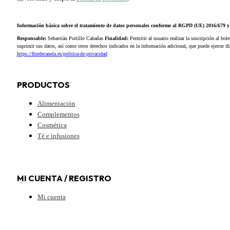
Información básica sobre el tratamiento de datos personales conforme al RGPD (UE) 2016/679
Responsable:
Sebastián Portillo Cabañas
Finalidad:
Permitir al usuario realizar la suscripción al bole
suprimir sus datos, así como otros derechos indicados en la información adicional, que puede ejercer 
https://flordecanela.es/politica-de-privacidad
PRODUCTOS
Alimentación
Complementos
Cosmética
Té e infusiones
MI CUENTA / REGISTRO
Mi cuenta