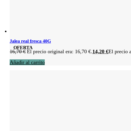
Jalea real fresca 40G
OFERTA
16,70
€
El precio original era: 16,70 €.
14,20
€
El precio 
Añadir al carrito