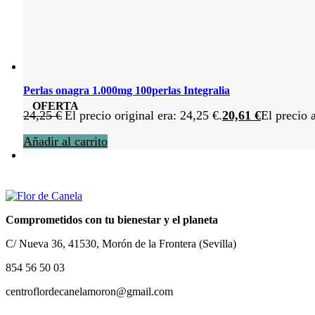
Perlas onagra 1.000mg 100perlas Integralia
OFERTA
24,25
€
El precio original era: 24,25 €.
20,61
€
El precio 
Añadir al carrito
Comprometidos con tu bienestar y el planeta
C/ Nueva 36, 41530, Morón de la Frontera (Sevilla)
854 56 50 03
centroflordecanelamoron@gmail.com