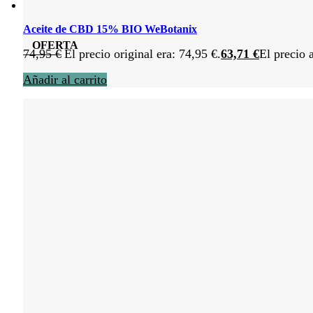
Aceite de CBD 15% BIO WeBotanix
OFERTA
74,95
€
El precio original era: 74,95 €.
63,71
€
El precio 
Añadir al carrito