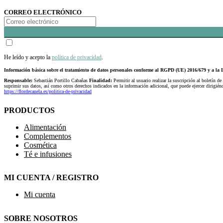
CORREO ELECTRÓNICO
He leído y acepto la
política de privacidad
.
Información básica sobre el tratamiento de datos personales conforme al RGPD (UE) 2016/679 y a 
Responsable:
Sebastián Portillo Cabañas
Finalidad:
Permitir al usuario realizar la suscripción al boletín de
suprimir sus datos, así como otros derechos indicados en la información adicional, que puede ejercer dirigi
https://flordecanela.es/politica-de-privacidad
PRODUCTOS
Alimentación
Complementos
Cosmética
Té e infusiones
MI CUENTA / REGISTRO
Mi cuenta
SOBRE NOSOTROS