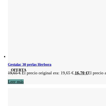
Gestalac 30 perlas Herbora
OFERTA
19,65
€
El precio original era: 19,65 €.
16,70
€
El precio 
Leer más