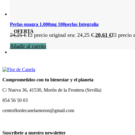
Perlas onagra 1.000mg 100perlas Integralia
OFERTA
24,25
€
El precio original era: 24,25 €.
20,61
€
El precio 
Añadir al carrito
Comprometidos con tu bienestar y el planeta
C/ Nueva 36, 41530, Morón de la Frontera (Sevilla)
854 56 50 03
centroflordecanelamoron@gmail.com
Suscríbete a nuestro newsletter