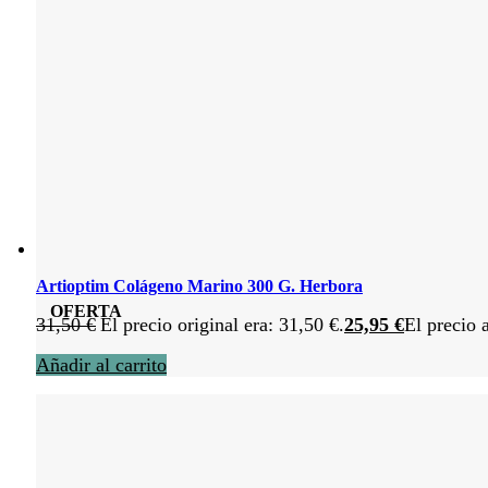
Artioptim Colágeno Marino 300 G. Herbora
OFERTA
31,50
€
El precio original era: 31,50 €.
25,95
€
El precio 
Añadir al carrito