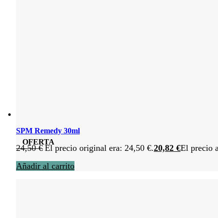
SPM Remedy 30ml
OFERTA
24,50
€
El precio original era: 24,50 €.
20,82
€
El precio 
Añadir al carrito