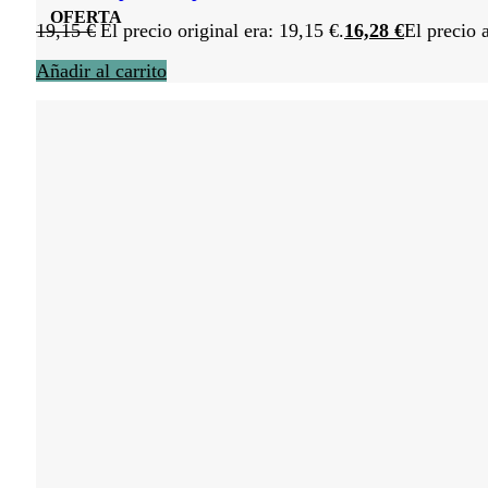
OFERTA
19,15
€
El precio original era: 19,15 €.
16,28
€
El precio 
Añadir al carrito