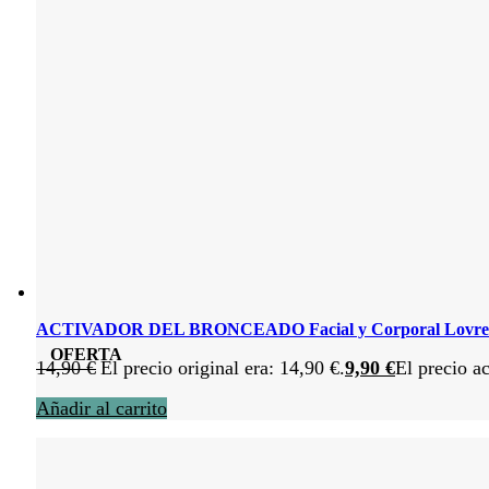
ACTIVADOR DEL BRONCEADO Facial y Corporal Lovren
OFERTA
14,90
€
El precio original era: 14,90 €.
9,90
€
El precio ac
Añadir al carrito