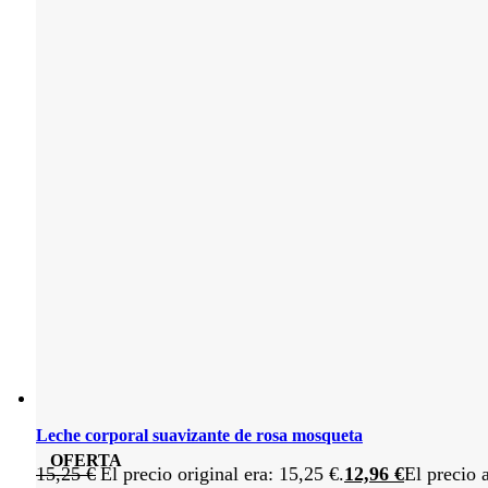
Leche corporal suavizante de rosa mosqueta
OFERTA
15,25
€
El precio original era: 15,25 €.
12,96
€
El precio 