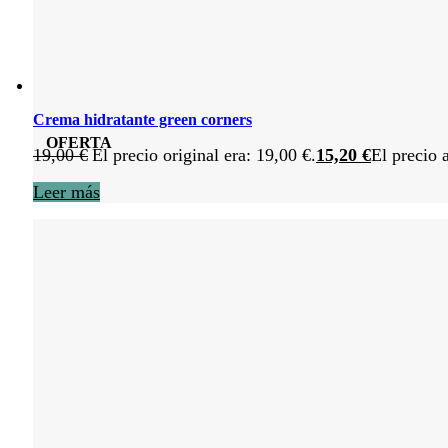
Crema hidratante green corners
OFERTA
19,00
€
El precio original era: 19,00 €.
15,20
€
El precio 
Leer más