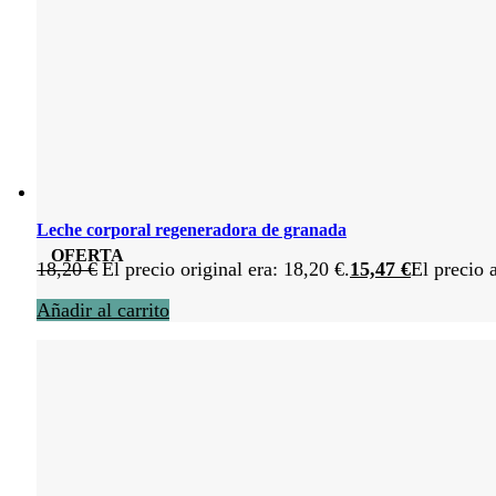
Leche corporal regeneradora de granada
OFERTA
18,20
€
El precio original era: 18,20 €.
15,47
€
El precio 
Añadir al carrito