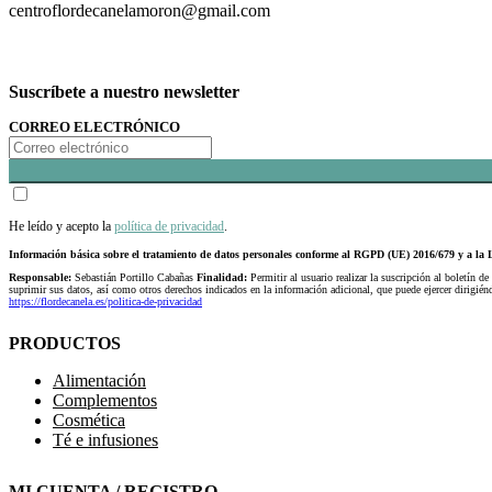
centroflordecanelamoron@gmail.com
Suscríbete a nuestro newsletter
CORREO ELECTRÓNICO
He leído y acepto la
política de privacidad
.
Información básica sobre el tratamiento de datos personales conforme al RGPD (UE) 2016/679 y a 
Responsable:
Sebastián Portillo Cabañas
Finalidad:
Permitir al usuario realizar la suscripción al boletín de
suprimir sus datos, así como otros derechos indicados en la información adicional, que puede ejercer dirigi
https://flordecanela.es/politica-de-privacidad
PRODUCTOS
Alimentación
Complementos
Cosmética
Té e infusiones
MI CUENTA / REGISTRO