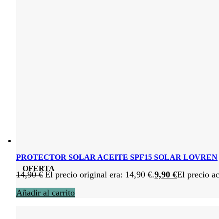
PROTECTOR SOLAR ACEITE SPF15 SOLAR LOVREN
OFERTA
14,90
€
El precio original era: 14,90 €.
9,90
€
El precio ac
Añadir al carrito