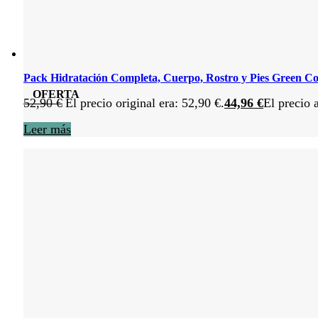
Pack Hidratación Completa, Cuerpo, Rostro y Pies Green C
OFERTA
52,90
€
El precio original era: 52,90 €.
44,96
€
El precio 
Leer más