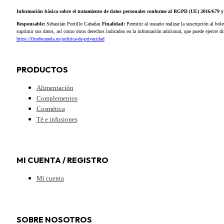
Información básica sobre el tratamiento de datos personales conforme al RGPD (UE) 2016/679
Responsable:
Sebastián Portillo Cabañas
Finalidad:
Permitir al usuario realizar la suscripción al bole
suprimir sus datos, así como otros derechos indicados en la información adicional, que puede ejercer 
https://flordecanela.es/politica-de-privacidad
PRODUCTOS
Alimentación
Complementos
Cosmética
Té e infusiones
MI CUENTA / REGISTRO
Mi cuenta
SOBRE NOSOTROS