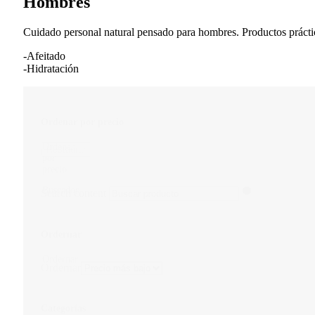
Hombres
Cuidado personal natural pensado para hombres. Productos prácticos 
-Afeitado
-Hidratación
Ordenar por precio
Ordenar
Restaurar
por
precio
Buscador
Search content
Ordernar
Ordernar
Ordernar
Categorías