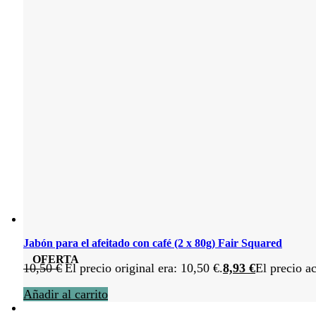
Jabón para el afeitado con café (2 x 80g) Fair Squared
OFERTA
10,50
€
El precio original era: 10,50 €.
8,93
€
El precio ac
Añadir al carrito