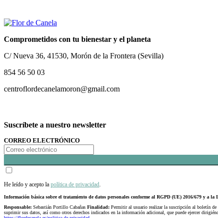
Comprometidos con tu bienestar y el planeta
C/ Nueva 36, 41530, Morón de la Frontera (Sevilla)
854 56 50 03
centroflordecanelamoron@gmail.com
Suscríbete a nuestro newsletter
CORREO ELECTRÓNICO
He leído y acepto la
política de privacidad
.
Información básica sobre el tratamiento de datos personales conforme al RGPD (UE) 2016/679 y a 
Responsable:
Sebastián Portillo Cabañas
Finalidad:
Permitir al usuario realizar la suscripción al boletín de
suprimir sus datos, así como otros derechos indicados en la información adicional, que puede ejercer dirigi
https://flordecanela.es/politica-de-privacidad