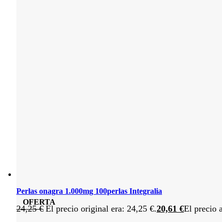
Perlas onagra 1.000mg 100perlas Integralia
OFERTA
24,25
€
El precio original era: 24,25 €.
20,61
€
El precio 