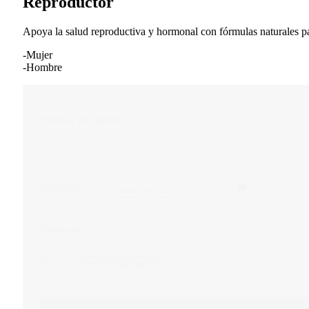
Reproductor
Apoya la salud reproductiva y hormonal con fórmulas naturales para
-Mujer
-Hombre
Ordenar por precio
Ordenar
Restaurar
por
precio
Buscador
Search content
Ordernar
Ordernar
Ordernar