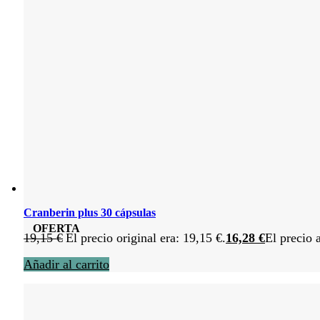
Cranberin plus 30 cápsulas
OFERTA
19,15
€
El precio original era: 19,15 €.
16,28
€
El precio 
Añadir al carrito