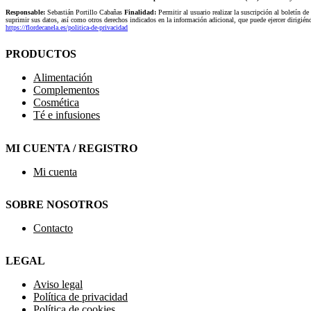
Responsable:
Sebastián Portillo Cabañas
Finalidad:
Permitir al usuario realizar la suscripción al boletín de
suprimir sus datos, así como otros derechos indicados en la información adicional, que puede ejercer dirigi
https://flordecanela.es/politica-de-privacidad
PRODUCTOS
Alimentación
Complementos
Cosmética
Té e infusiones
MI CUENTA / REGISTRO
Mi cuenta
SOBRE NOSOTROS
Contacto
LEGAL
Aviso legal
Política de privacidad
Política de cookies