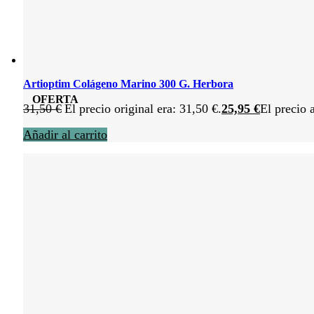
Artioptim Colágeno Marino 300 G. Herbora
OFERTA
31,50
€
El precio original era: 31,50 €.
25,95
€
El precio 
Añadir al carrito