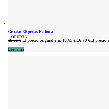
Gestalac 30 perlas Herbora
OFERTA
19,65
€
El precio original era: 19,65 €.
16,70
€
El precio 
Leer más