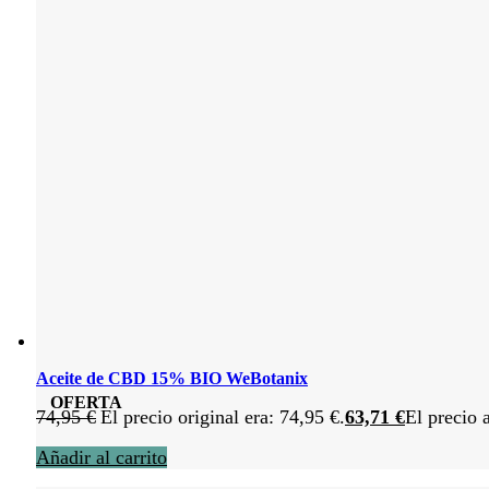
Aceite de CBD 15% BIO WeBotanix
OFERTA
74,95
€
El precio original era: 74,95 €.
63,71
€
El precio 
Añadir al carrito