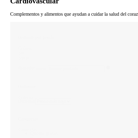
Cardiovascular
Complementos y alimentos que ayudan a cuidar la salud del corazó
Ordenar por precio
Ordenar
Restaurar
por
precio
Buscador
Search content
Ordernar
Ordernar
Ordernar
Categorías
Categorías
Quema grasas