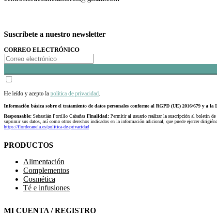
Suscríbete a nuestro newsletter
CORREO ELECTRÓNICO
He leído y acepto la
política de privacidad
.
Información básica sobre el tratamiento de datos personales conforme al RGPD (UE) 2016/679 y a 
Responsable:
Sebastián Portillo Cabañas
Finalidad:
Permitir al usuario realizar la suscripción al boletín de
suprimir sus datos, así como otros derechos indicados en la información adicional, que puede ejercer dirigi
https://flordecanela.es/politica-de-privacidad
PRODUCTOS
Alimentación
Complementos
Cosmética
Té e infusiones
MI CUENTA / REGISTRO