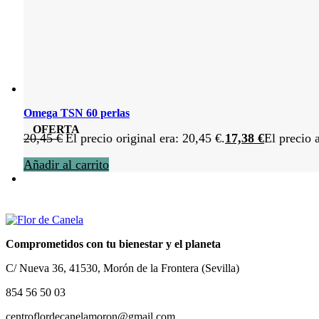
Omega TSN 60 perlas
OFERTA
20,45
€
El precio original era: 20,45 €.
17,38
€
El precio 
Añadir al carrito
Comprometidos con tu bienestar y el planeta
C/ Nueva 36, 41530, Morón de la Frontera (Sevilla)
854 56 50 03
centroflordecanelamoron@gmail.com