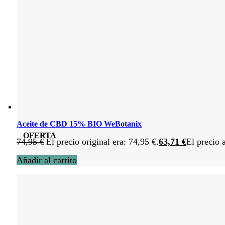
Aceite de CBD 15% BIO WeBotanix
OFERTA
74,95
€
El precio original era: 74,95 €.
63,71
€
El precio 
Añadir al carrito