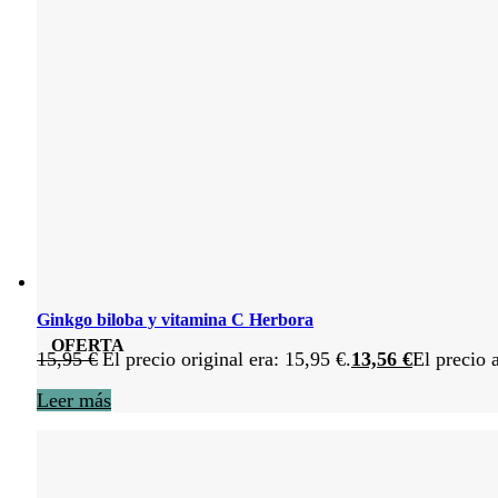
Ginkgo biloba y vitamina C Herbora
OFERTA
15,95
€
El precio original era: 15,95 €.
13,56
€
El precio 
Leer más