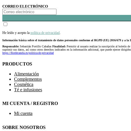
CORREO ELECTRÓNICO
He leído y acepto la
política de privacidad
.
Información básica sobre el tratamiento de datos personales conforme al RGPD (UE) 2016/679 y a 
Responsable:
Sebastián Portillo Cabañas
Finalidad:
Permitir al usuario realizar la suscripción al boletín de
suprimir sus datos, así como otros derechos indicados en la información adicional, que puede ejercer dirigi
https://flordecanela.es/politica-de-privacidad
PRODUCTOS
Alimentación
Complementos
Cosmética
Té e infusiones
MI CUENTA / REGISTRO
Mi cuenta
SOBRE NOSOTROS