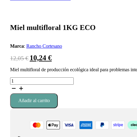
Miel multifloral 1KG ECO
Marca
:
Rancho Cortesano
El
10,24
€
El
12,05
€
precio
precio
Miel multifloral de producción ecológica ideal para problemas int
original
actual
era:
es:
Miel
12,05 €.
10,24 €.
multifloral
1KG
ECO
Añadir al carrito
cantidad