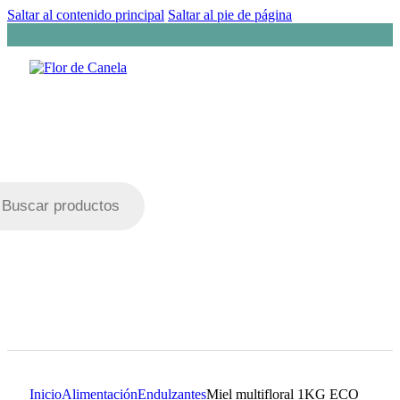
Saltar al contenido principal
Saltar al pie de página
da
tos
Inicio
Alimentación
Endulzantes
Miel multifloral 1KG ECO