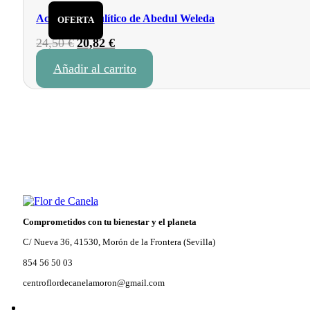
Aceite anticelulítico de Abedul Weleda
OFERTA
24,50
€
El
20,82
€
El
precio
precio
Añadir al carrito
original
actual
era:
es:
24,50 €.
20,82 €.
Comprometidos con tu bienestar y el planeta
C/ Nueva 36, 41530, Morón de la Frontera (Sevilla)
854 56 50 03
centroflordecanelamoron@gmail.com