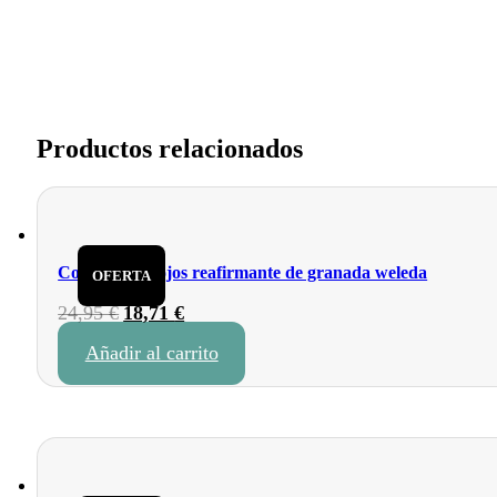
Productos relacionados
Contorno de ojos reafirmante de granada weleda
OFERTA
24,95
€
El
18,71
€
El
precio
precio
Añadir al carrito
original
actual
era:
es:
24,95 €.
18,71 €.