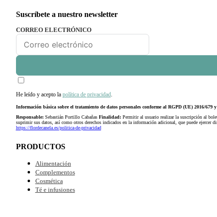
Suscríbete a nuestro newsletter
CORREO ELECTRÓNICO
He leído y acepto la
política de privacidad
.
Información básica sobre el tratamiento de datos personales conforme al RGPD (UE) 2016/679
Responsable:
Sebastián Portillo Cabañas
Finalidad:
Permitir al usuario realizar la suscripción al bole
suprimir sus datos, así como otros derechos indicados en la información adicional, que puede ejercer 
https://flordecanela.es/politica-de-privacidad
PRODUCTOS
Alimentación
Complementos
Cosmética
Té e infusiones