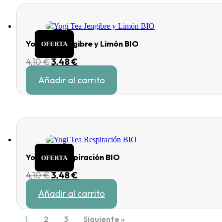
Yogi Tea Jengibre y Limón BIO
OFERTA
El
El
4,10
€
3,48
€
precio
precio
Añadir al carrito
original
actual
era:
es:
4,10 €.
3,48 €.
Yogi Tea Respiración BIO
OFERTA
El
El
4,10
€
3,48
€
precio
precio
Añadir al carrito
original
actual
era:
es:
4,10 €.
3,48 €.
1
2
3
Siguiente »