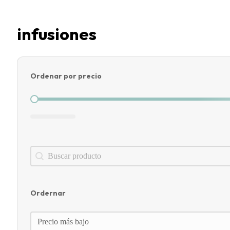
infusiones
Ordenar por precio
Ordenar por precio
Search content
Buscador
Ordernar
Ordernar
Ordernar