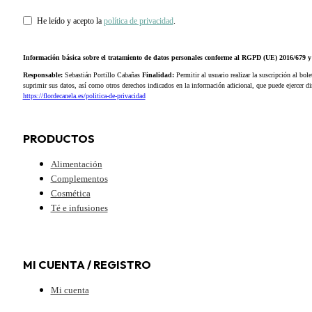
He leído y acepto la
política de privacidad
.
Información básica sobre el tratamiento de datos personales conforme al RGPD (UE) 2016/679
Responsable:
Sebastián Portillo Cabañas
Finalidad:
Permitir al usuario realizar la suscripción al bole
suprimir sus datos, así como otros derechos indicados en la información adicional, que puede ejercer 
https://flordecanela.es/politica-de-privacidad
PRODUCTOS
Alimentación
Complementos
Cosmética
Té e infusiones
MI CUENTA / REGISTRO
Mi cuenta