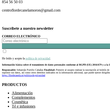
854 56 50 03
centroflordecanelamoron@gmail.com
Suscríbete a nuestro newsletter
CORREO ELECTRÓNICO
He leído y acepto la
política de privacidad
.
Información básica sobre el tratamiento de datos personales conforme al RGPD (UE) 2016/679 y a 
Responsable:
Sebastián Portillo Cabañas
Finalidad:
Permitir al usuario realizar la suscripción al boletín de
suprimir sus datos, así como otros derechos indicados en la información adicional, que puede ejercer dirigi
https://flordecanela.es/politica-de-privacidad
PRODUCTOS
Alimentación
Complementos
Cosmética
Té e infusiones