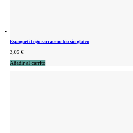
Espagueti trigo sarraceno bio sin gluten
3,05
€
Añadir al carrito