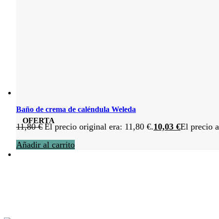
Baño de crema de caléndula Weleda
OFERTA
11,80
€
El precio original era: 11,80 €.
10,03
€
El precio a
Añadir al carrito