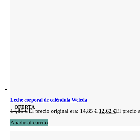
Leche corporal de caléndula Weleda
OFERTA
14,85
€
El precio original era: 14,85 €.
12,62
€
El precio 
Añadir al carrito