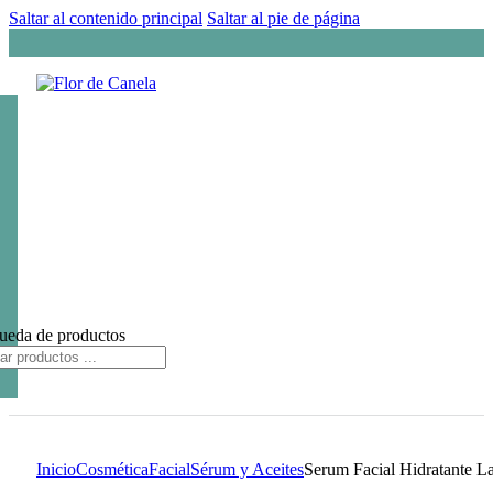
Saltar al contenido principal
Saltar al pie de página
ueda de productos
Inicio
Cosmética
Facial
Sérum y Aceites
Serum Facial Hidratante L