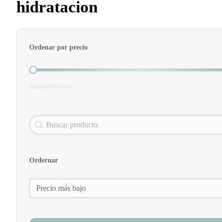
hidratacion
Ordenar por precio
Ordenar por precio
Search content
Buscador
Ordernar
Ordernar
Ordernar