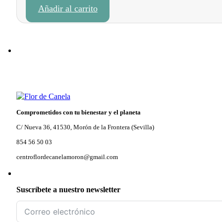
Añadir al carrito
original
actual
era:
es:
14,95 €.
12,95 €.
Comprometidos con tu bienestar y el planeta
C/ Nueva 36, 41530, Morón de la Frontera (Sevilla)
854 56 50 03
centroflordecanelamoron@gmail.com
Suscríbete a nuestro newsletter