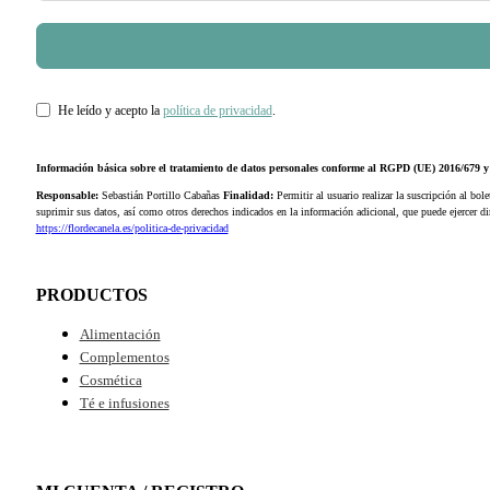
He leído y acepto la
política de privacidad
.
Información básica sobre el tratamiento de datos personales conforme al RGPD (UE) 2016/679
Responsable:
Sebastián Portillo Cabañas
Finalidad:
Permitir al usuario realizar la suscripción al bole
suprimir sus datos, así como otros derechos indicados en la información adicional, que puede ejercer 
https://flordecanela.es/politica-de-privacidad
PRODUCTOS
Alimentación
Complementos
Cosmética
Té e infusiones