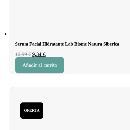
Serum Facial Hidratante Lab Biome Natura Siberica
El
El
10,99
€
9,34
€
precio
precio
Añadir al carrito
original
actual
era:
es:
10,99 €.
9,34 €.
OFERTA