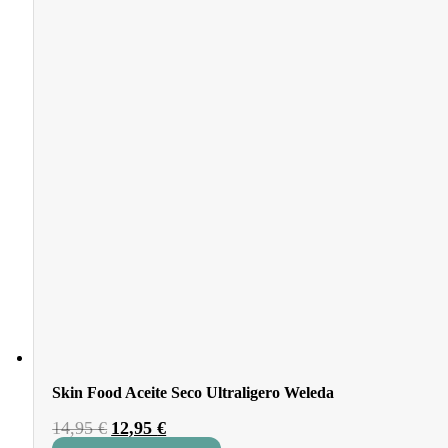
Skin Food Aceite Seco Ultraligero Weleda
El
El
14,95
€
12,95
€
precio
precio