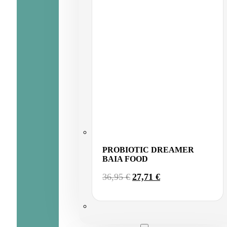
PROBIOTIC DREAMER
BAIA FOOD
EL
EL
36,95
€
27,71
€
PRECIO
PRECIO
ORIGINAL
ACTUAL
ERA:
ES:
36,95 €.
27,71 €.