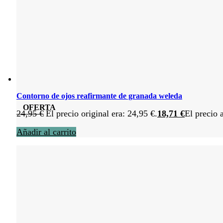
Contorno de ojos reafirmante de granada weleda
OFERTA
24,95
€
El precio original era: 24,95 €.
18,71
€
El precio 
Añadir al carrito