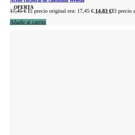
Aceite corporal de caléndula Weleda
OFERTA
17,45
€
El precio original era: 17,45 €.
14,83
€
El precio 
Añadir al carrito