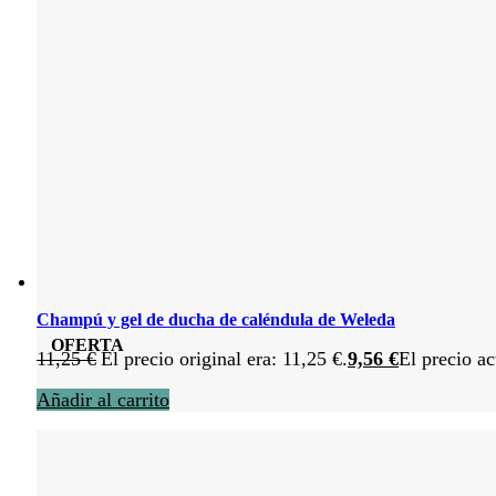
Champú y gel de ducha de caléndula de Weleda
OFERTA
11,25
€
El precio original era: 11,25 €.
9,56
€
El precio ac
Añadir al carrito