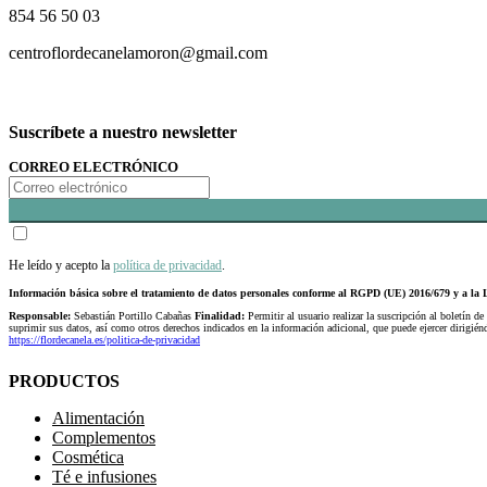
854 56 50 03
centroflordecanelamoron@gmail.com
Suscríbete a nuestro newsletter
CORREO ELECTRÓNICO
He leído y acepto la
política de privacidad
.
Información básica sobre el tratamiento de datos personales conforme al RGPD (UE) 2016/679 y a 
Responsable:
Sebastián Portillo Cabañas
Finalidad:
Permitir al usuario realizar la suscripción al boletín de
suprimir sus datos, así como otros derechos indicados en la información adicional, que puede ejercer dirigi
https://flordecanela.es/politica-de-privacidad
PRODUCTOS
Alimentación
Complementos
Cosmética
Té e infusiones