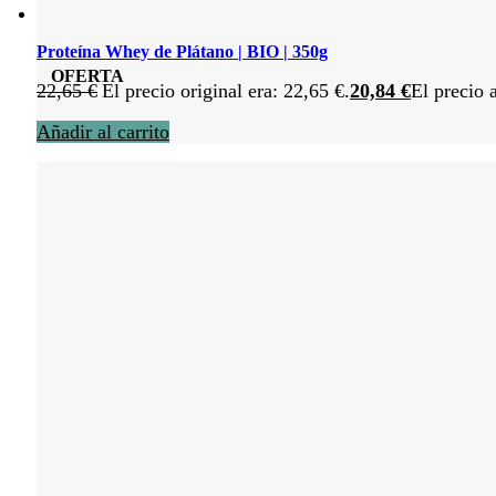
Proteína Whey de Plátano | BIO | 350g
OFERTA
22,65
€
El precio original era: 22,65 €.
20,84
€
El precio 
Añadir al carrito