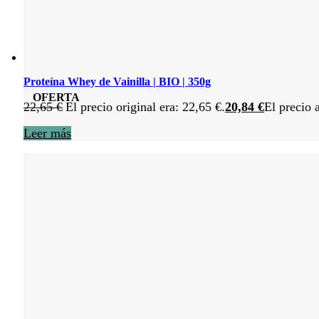
Proteína Whey de Vainilla | BIO | 350g
OFERTA
22,65
€
El precio original era: 22,65 €.
20,84
€
El precio 
Leer más