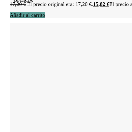
OFERTA
17,20
€
El precio original era: 17,20 €.
15,82
€
El precio 
Añadir al carrito