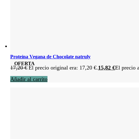
Proteína Vegana de Chocolate natruly
OFERTA
17,20
€
El precio original era: 17,20 €.
15,82
€
El precio 
Añadir al carrito