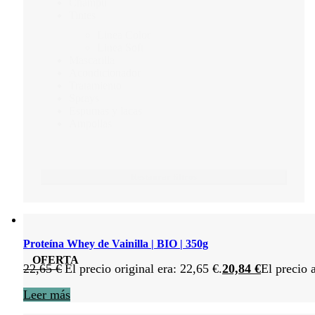
Champú
Tintes
Linea Color
Linea Soft
Mascarilla
Acondicionador
Tratamiento
Sprays
Espumas y lacas
Ampollas
Restaurar filtros
Proteína Whey de Vainilla | BIO | 350g
OFERTA
22,65
€
El precio original era: 22,65 €.
20,84
€
El precio 
Leer más