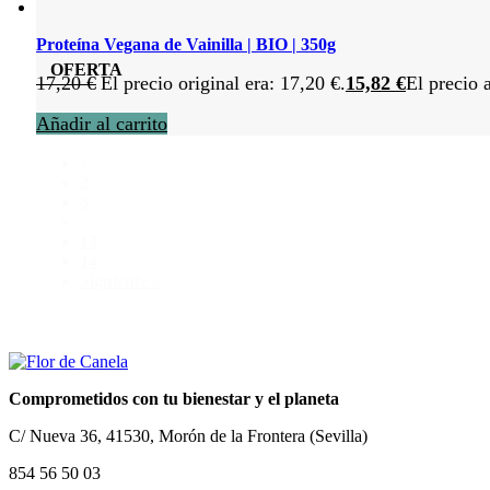
Proteína Vegana de Vainilla | BIO | 350g
OFERTA
17,20
€
El precio original era: 17,20 €.
15,82
€
El precio 
Añadir al carrito
1
2
3
…
13
14
Siguiente »
Comprometidos con tu bienestar y el planeta
C/ Nueva 36, 41530, Morón de la Frontera (Sevilla)
854 56 50 03