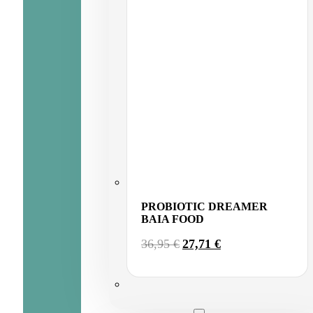
PROBIOTIC DREAMER
BAIA FOOD
EL
EL
36,95
€
27,71
€
PRECIO
PRECIO
ORIGINAL
ACTUAL
ERA:
ES:
36,95 €.
27,71 €.