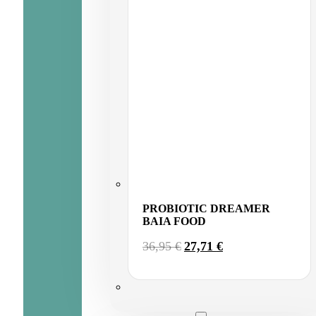
PROBIOTIC DREAMER
BAIA FOOD
EL
EL
36,95
€
27,71
€
PRECIO
PRECIO
ORIGINAL
ACTUAL
ERA:
ES:
36,95 €.
27,71 €.