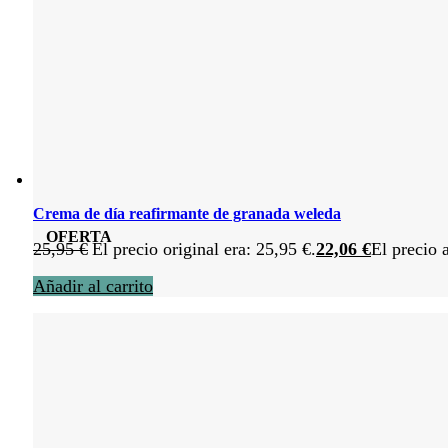
Crema de día reafirmante de granada weleda
OFERTA
25,95
€
El precio original era: 25,95 €.
22,06
€
El precio 
Añadir al carrito