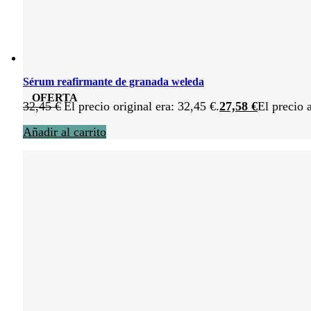
Sérum reafirmante de granada weleda
OFERTA
32,45
€
El precio original era: 32,45 €.
27,58
€
El precio 
Añadir al carrito