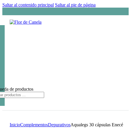
Saltar al contenido principal
Saltar al pie de página
ueda de productos
Inicio
Complementos
Depurativos
Aqualegs 30 cápsulas Enecé