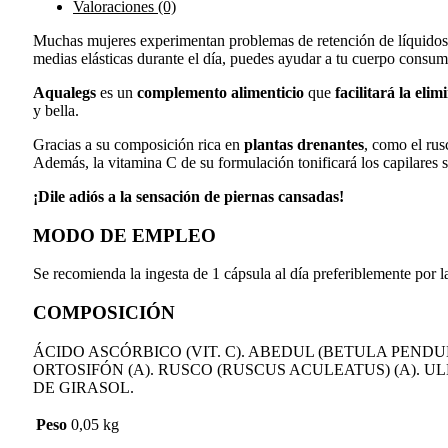
Valoraciones (0)
Muchas mujeres experimentan problemas de retención de líquidos en
medias elásticas durante el día, puedes ayudar a tu cuerpo cons
Aqualegs
es un
complemento alimenticio
que
facilitará la elim
y bella.
Gracias a su composición rica en
plantas drenantes
, como el rus
Además, la vitamina C de su formulación tonificará los capilares s
¡Dile adiós a la sensación de piernas cansadas!
MODO DE EMPLEO
Se recomienda la ingesta de 1 cápsula al día preferiblemente por 
COMPOSICIÓN
ÁCIDO ASCÓRBICO (VIT. C). ABEDUL (BETULA PENDULA
ORTOSIFÓN (A). RUSCO (RUSCUS ACULEATUS) (A). UL
DE GIRASOL.
Peso
0,05 kg