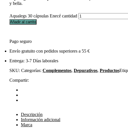
y bella.
Aqualegs 30 cápsulas Enecé cantidad
Añadir al carrito
Pago seguro
Envío gratuito con pedidos superiores a 55 €
Entrega: 3-7 Días laborales
SKU:
Categorías:
Complementos
,
Depurativos
,
Productos
Etiq
Compartir:
Descripción
Información adicional
Marca