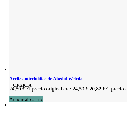
Aceite anticelulítico de Abedul Weleda
OFERTA
24,50
€
El precio original era: 24,50 €.
20,82
€
El precio 
Añadir al carrito