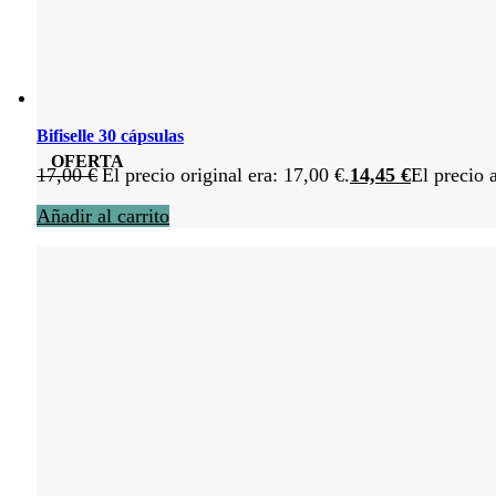
Bifiselle 30 cápsulas
OFERTA
17,00
€
El precio original era: 17,00 €.
14,45
€
El precio 
Añadir al carrito