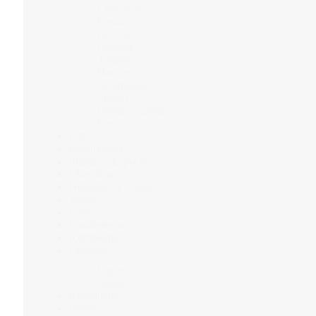
Chocolate
Pastas
Cereales
Galletas
Tortitas
Harinas
Magdalenas
Snacks
Bebida vegetal
Pan
Kids
Endulzantes
Plantas y Especias
Chocolates
Huntables y Salsas
Mieles
Café
Condimentos
Kombuchas
Cereales
Copos
Muesli
Kombucha
Pastas