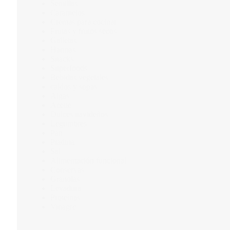
Semillas
Caramelos
Cremas para cocinar
Frutas y frutos secos
Galletas
Harinas
Snacks
Superfoods
Bebidas vegetales
caldos y sopas
Algas
Aceite
Dulces navideños
Legumbres
Pan
Piadina
Sal
Alimentación funcional
Conservas
Granolas
Levadura
Proteínas
Vinagre