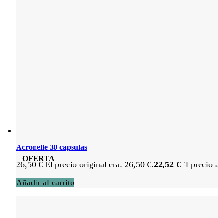
Acronelle 30 cápsulas
OFERTA
26,50
€
El precio original era: 26,50 €.
22,52
€
El precio 
Añadir al carrito