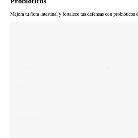
Probióticos
Mejora tu ﬂora intestinal y fortalece tus defensas con probióticos d
Ordenar por precio
Ordenar
Restaurar
por
precio
Buscador
Search content
Ordernar
Ordernar
Ordernar
Categorías
Categorías
Sin Gluten