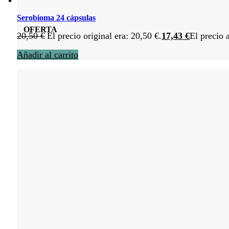
Serobioma 24 cápsulas
OFERTA
20,50
€
El precio original era: 20,50 €.
17,43
€
El precio 
Añadir al carrito