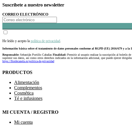
Suscríbete a nuestro newsletter
CORREO ELECTRÓNICO
He leído y acepto la
política de privacidad
.
Información básica sobre el tratamiento de datos personales conforme al RGPD (UE) 2016/679 y a 
Responsable:
Sebastián Portillo Cabañas
Finalidad:
Permitir al usuario realizar la suscripción al boletín de
suprimir sus datos, así como otros derechos indicados en la información adicional, que puede ejercer dirigi
https://flordecanela.es/politica-de-privacidad
PRODUCTOS
Alimentación
Complementos
Cosmética
Té e infusiones
MI CUENTA / REGISTRO
Mi cuenta