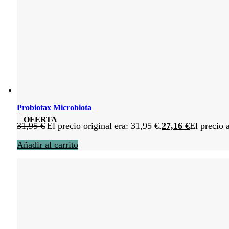
Probiotax Microbiota
OFERTA
31,95
€
El precio original era: 31,95 €.
27,16
€
El precio 
Añadir al carrito