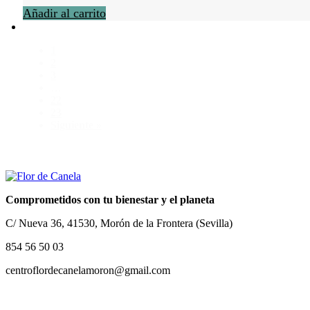
Añadir al carrito
1
2
3
…
22
23
Siguiente »
Comprometidos con tu bienestar y el planeta
C/ Nueva 36, 41530, Morón de la Frontera (Sevilla)
854 56 50 03
centroflordecanelamoron@gmail.com