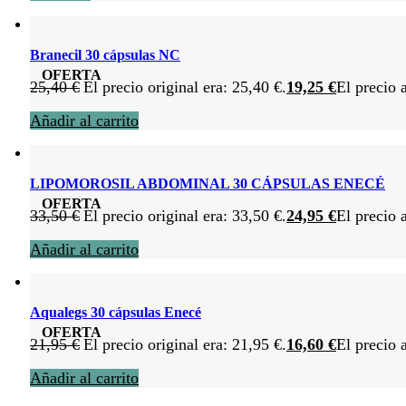
Branecil 30 cápsulas NC
OFERTA
25,40
€
El precio original era: 25,40 €.
19,25
€
El precio 
Añadir al carrito
LIPOMOROSIL ABDOMINAL 30 CÁPSULAS ENECÉ
OFERTA
33,50
€
El precio original era: 33,50 €.
24,95
€
El precio 
Añadir al carrito
Aqualegs 30 cápsulas Enecé
OFERTA
21,95
€
El precio original era: 21,95 €.
16,60
€
El precio 
Añadir al carrito