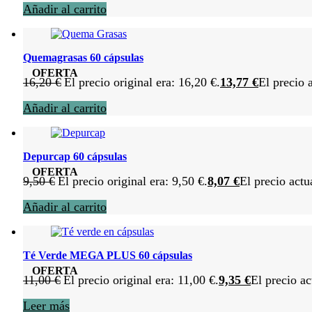
Añadir al carrito
Quemagrasas 60 cápsulas
OFERTA
16,20
€
El precio original era: 16,20 €.
13,77
€
El precio 
Añadir al carrito
Depurcap 60 cápsulas
OFERTA
9,50
€
El precio original era: 9,50 €.
8,07
€
El precio actu
Añadir al carrito
Té Verde MEGA PLUS 60 cápsulas
OFERTA
11,00
€
El precio original era: 11,00 €.
9,35
€
El precio ac
Leer más