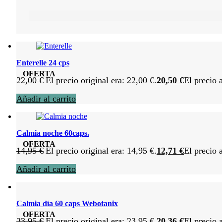
Enterelle 24 cps
OFERTA
22,00
€
El precio original era: 22,00 €.
20,50
€
El precio 
Añadir al carrito
Calmia noche 60caps.
OFERTA
14,95
€
El precio original era: 14,95 €.
12,71
€
El precio 
Añadir al carrito
Calmia día 60 caps Webotanix
OFERTA
23,95
€
El precio original era: 23,95 €.
20,36
€
El precio 