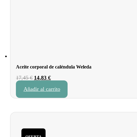
Aceite corporal de caléndula Weleda
El
El
17,45
€
14,83
€
precio
precio
Añadir al carrito
original
actual
era:
es:
17,45 €.
14,83 €.
OFERTA