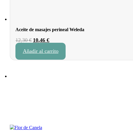
Aceite de masajes perineal Weleda
El
El
12,30
€
10,46
€
precio
precio
Añadir al carrito
original
actual
era:
es:
12,30 €.
10,46 €.