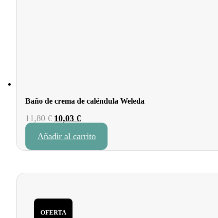
Baño de crema de caléndula Weleda
El
El
11,80
€
10,03
€
precio
precio
Añadir al carrito
original
actual
era:
es:
11,80 €.
10,03 €.
OFERTA