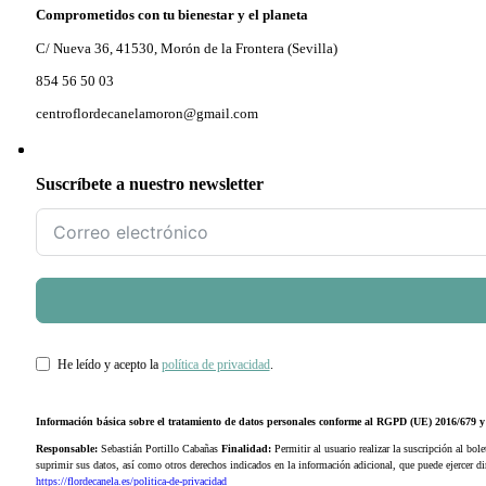
Comprometidos con tu bienestar y el planeta
C/ Nueva 36, 41530, Morón de la Frontera (Sevilla)
854 56 50 03
centroflordecanelamoron@gmail.com
Suscríbete a nuestro newsletter
He leído y acepto la
política de privacidad
.
Información básica sobre el tratamiento de datos personales conforme al RGPD (UE) 2016/679
Responsable:
Sebastián Portillo Cabañas
Finalidad:
Permitir al usuario realizar la suscripción al bole
suprimir sus datos, así como otros derechos indicados en la información adicional, que puede ejercer 
https://flordecanela.es/politica-de-privacidad