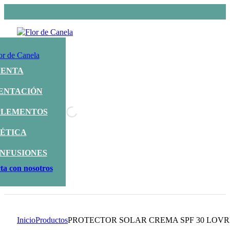
UENTA
ENTACIÓN
LEMENTOS
ÉTICA
INFUSIONES
ta con nosotros
Inicio
Productos
PROTECTOR SOLAR CREMA SPF 30 LOV