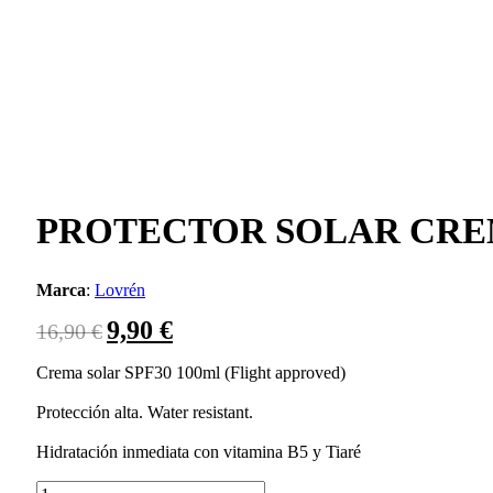
PROTECTOR SOLAR CREM
Marca
:
Lovrén
9,90
€
El
El
16,90
€
precio
precio
original
actual
Crema solar SPF30 100ml (Flight approved)
era:
es:
Protección alta. Water resistant.
16,90 €.
9,90 €.
Hidratación inmediata con vitamina B5 y Tiaré
PROTECTOR