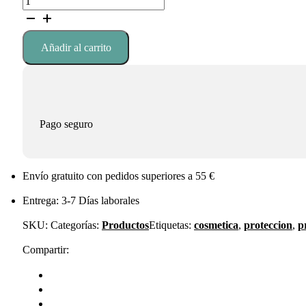
SOLAR
CREMA
SPF
Añadir al carrito
30
LOVREN
cantidad
Pago seguro
Envío gratuito con pedidos superiores a 55 €
Entrega: 3-7 Días laborales
SKU:
Categorías:
Productos
Etiquetas:
cosmetica
,
proteccion
,
p
Compartir: