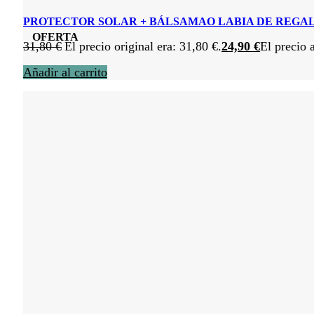
PROTECTOR SOLAR + BÁLSAMAO LABIA DE REGA
OFERTA
31,80
€
El precio original era: 31,80 €.
24,90
€
El precio 
Añadir al carrito