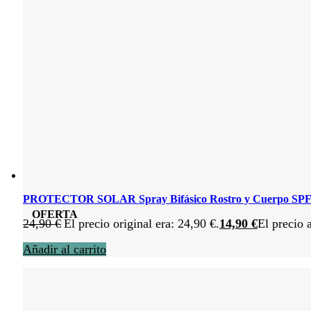
PROTECTOR SOLAR Spray Bifásico Rostro y Cuerpo SPF
OFERTA
24,90
€
El precio original era: 24,90 €.
14,90
€
El precio 
Añadir al carrito