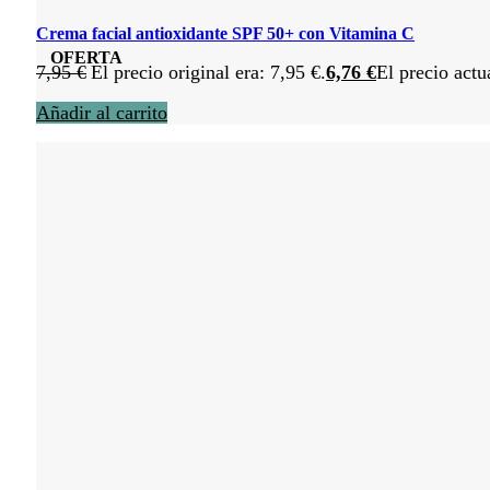
Crema facial antioxidante SPF 50+ con Vitamina C
OFERTA
7,95
€
El precio original era: 7,95 €.
6,76
€
El precio actu
Añadir al carrito