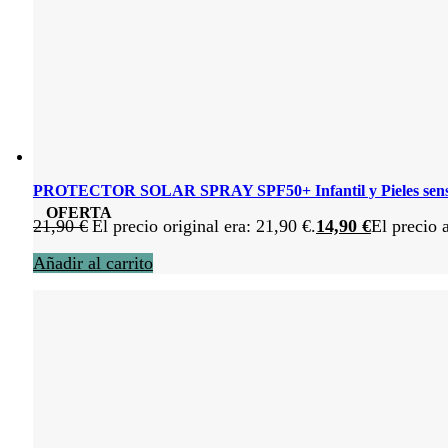
PROTECTOR SOLAR SPRAY SPF50+ Infantil y Pieles sensi
OFERTA
21,90
€
El precio original era: 21,90 €.
14,90
€
El precio 
Añadir al carrito