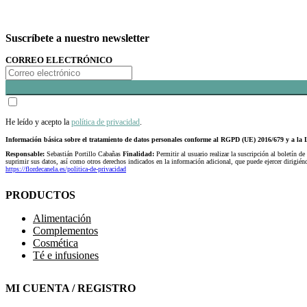
Suscríbete a nuestro newsletter
CORREO ELECTRÓNICO
He leído y acepto la
política de privacidad
.
Información básica sobre el tratamiento de datos personales conforme al RGPD (UE) 2016/679 y a 
Responsable:
Sebastián Portillo Cabañas
Finalidad:
Permitir al usuario realizar la suscripción al boletín de
suprimir sus datos, así como otros derechos indicados en la información adicional, que puede ejercer dirigi
https://flordecanela.es/politica-de-privacidad
PRODUCTOS
Alimentación
Complementos
Cosmética
Té e infusiones
MI CUENTA / REGISTRO