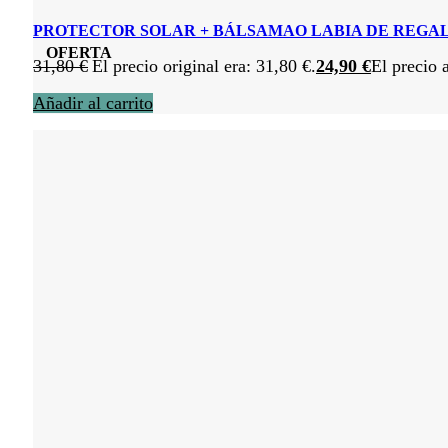
PROTECTOR SOLAR + BÁLSAMAO LABIA DE REGA
OFERTA
31,80
€
El precio original era: 31,80 €.
24,90
€
El precio 
Añadir al carrito