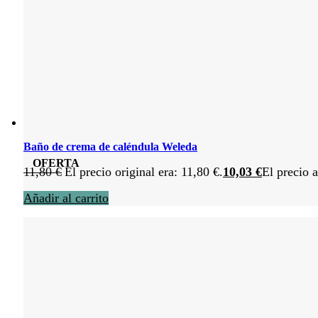
Baño de crema de caléndula Weleda
OFERTA
11,80
€
El precio original era: 11,80 €.
10,03
€
El precio a
Añadir al carrito