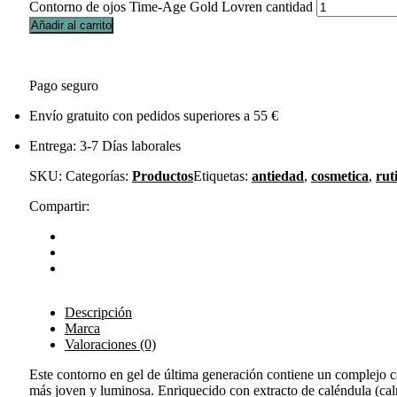
Contorno de ojos Time-Age Gold Lovren cantidad
Añadir al carrito
Pago seguro
Envío gratuito con pedidos superiores a 55 €
Entrega: 3-7 Días laborales
SKU:
Categorías:
Productos
Etiquetas:
antiedad
,
cosmetica
,
rut
Compartir:
Descripción
Marca
Valoraciones (0)
Este contorno en gel de última generación contiene un complejo ca
más joven y luminosa. Enriquecido con extracto de caléndula (calma