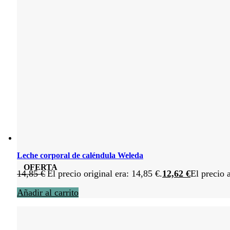
Leche corporal de caléndula Weleda
OFERTA
14,85
€
El precio original era: 14,85 €.
12,62
€
El precio 
Añadir al carrito