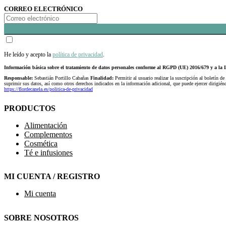
CORREO ELECTRÓNICO
He leído y acepto la
política de privacidad
.
Información básica sobre el tratamiento de datos personales conforme al RGPD (UE) 2016/679 y a 
Responsable:
Sebastián Portillo Cabañas
Finalidad:
Permitir al usuario realizar la suscripción al boletín de
suprimir sus datos, así como otros derechos indicados en la información adicional, que puede ejercer dirigi
https://flordecanela.es/politica-de-privacidad
PRODUCTOS
Alimentación
Complementos
Cosmética
Té e infusiones
MI CUENTA / REGISTRO
Mi cuenta
SOBRE NOSOTROS