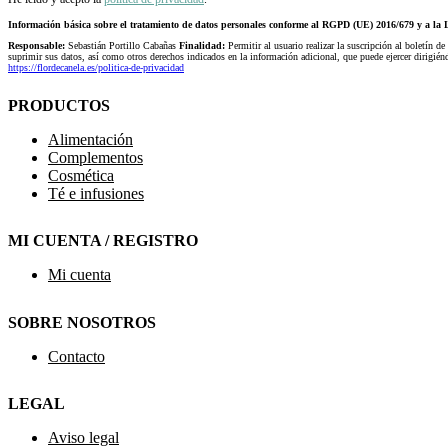
Información básica sobre el tratamiento de datos personales conforme al RGPD (UE) 2016/679 y a 
Responsable:
Sebastián Portillo Cabañas
Finalidad:
Permitir al usuario realizar la suscripción al boletín de
suprimir sus datos, así como otros derechos indicados en la información adicional, que puede ejercer dirigi
https://flordecanela.es/politica-de-privacidad
PRODUCTOS
Alimentación
Complementos
Cosmética
Té e infusiones
MI CUENTA / REGISTRO
Mi cuenta
SOBRE NOSOTROS
Contacto
LEGAL
Aviso legal