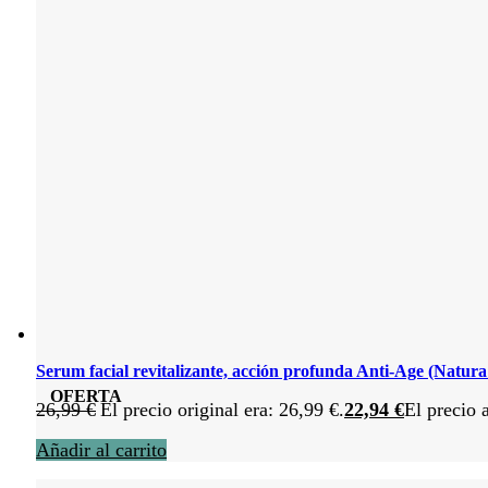
Serum facial revitalizante, acción profunda Anti-Age (Natura
OFERTA
26,99
€
El precio original era: 26,99 €.
22,94
€
El precio 
Añadir al carrito