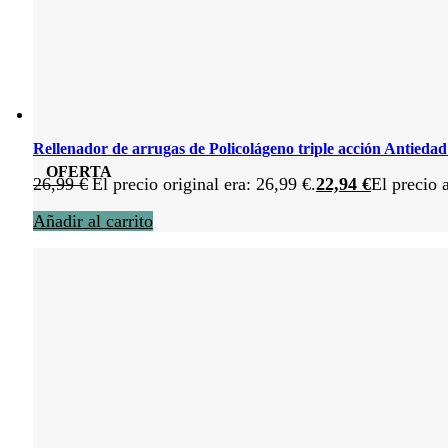
Rellenador de arrugas de Policolágeno triple acción Antiedad
OFERTA
26,99
€
El precio original era: 26,99 €.
22,94
€
El precio 
Añadir al carrito