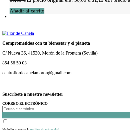
36,60
€
El precio original era: 36,60 €.
31,11
€
El precio a
Añadir al carrito
Comprometidos con tu bienestar y el planeta
C/ Nueva 36, 41530, Morón de la Frontera (Sevilla)
854 56 50 03
centroflordecanelamoron@gmail.com
Suscríbete a nuestro newsletter
CORREO ELECTRÓNICO
He leído y acepto la
política de privacidad
.