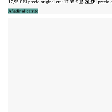
17,95
€
El precio original era: 17,95 €.
15,26
€
El precio 
Añadir al carrito