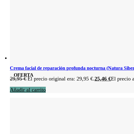
Crema facial de reparación profunda nocturna (Natura Siber
OFERTA
29,95
€
El precio original era: 29,95 €.
25,46
€
El precio 
Añadir al carrito