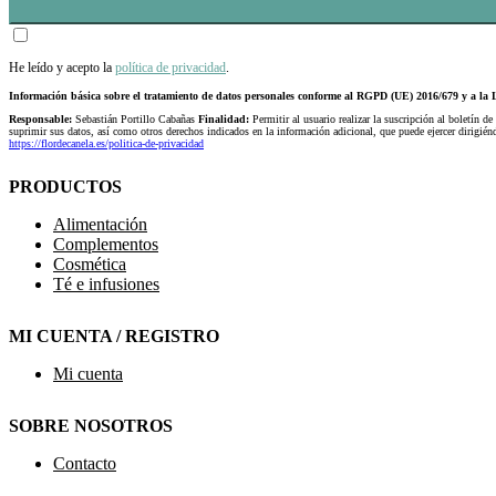
He leído y acepto la
política de privacidad
.
Información básica sobre el tratamiento de datos personales conforme al RGPD (UE) 2016/679 y a 
Responsable:
Sebastián Portillo Cabañas
Finalidad:
Permitir al usuario realizar la suscripción al boletín de
suprimir sus datos, así como otros derechos indicados en la información adicional, que puede ejercer dirigi
https://flordecanela.es/politica-de-privacidad
PRODUCTOS
Alimentación
Complementos
Cosmética
Té e infusiones
MI CUENTA / REGISTRO
Mi cuenta
SOBRE NOSOTROS
Contacto