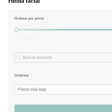
rutina facial
Ordenar por precio
Ordenar por precio
Search content
Buscador
Ordernar
Ordernar
Ordernar