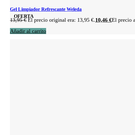
Gel Limpiador Refrescante Weleda
OFERTA
13,95
€
El precio original era: 13,95 €.
10,46
€
El precio 
Añadir al carrito