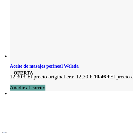
Aceite de masajes perineal Weleda
OFERTA
12,30
€
El precio original era: 12,30 €.
10,46
€
El precio 
Añadir al carrito