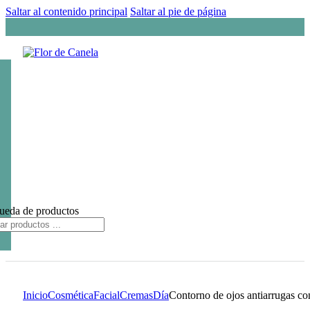
Saltar al contenido principal
Saltar al pie de página
ueda de productos
Inicio
Cosmética
Facial
Cremas
Día
Contorno de ojos antiarrugas con