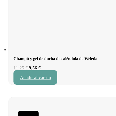
Champú y gel de ducha de caléndula de Weleda
El
El
11,25
€
9,56
€
precio
precio
Añadir al carrito
original
actual
era:
es:
11,25 €.
9,56 €.