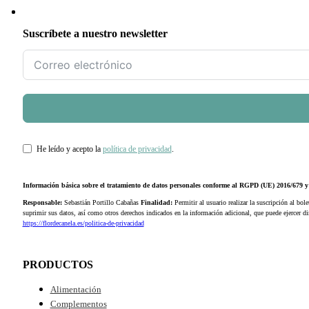
Suscríbete a nuestro newsletter
He leído y acepto la
política de privacidad
.
Información básica sobre el tratamiento de datos personales conforme al RGPD (UE) 2016/679
Responsable:
Sebastián Portillo Cabañas
Finalidad:
Permitir al usuario realizar la suscripción al bole
suprimir sus datos, así como otros derechos indicados en la información adicional, que puede ejercer 
https://flordecanela.es/politica-de-privacidad
PRODUCTOS
Alimentación
Complementos