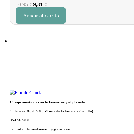
El
El
10,95
€
9,31
€
precio
precio
Añadir al carrito
original
actual
era:
es:
10,95 €.
9,31 €.
Comprometidos con tu bienestar y el planeta
C/ Nueva 36, 41530, Morón de la Frontera (Sevilla)
854 56 50 03
centroflordecanelamoron@gmail.com