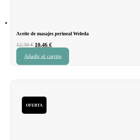
Aceite de masajes perineal Weleda
El
El
12,30
€
10,46
€
precio
precio
Añadir al carrito
original
actual
era:
es:
12,30 €.
10,46 €.
OFERTA