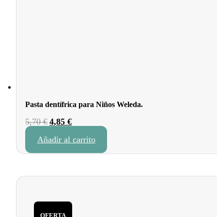
Pasta dentífrica para Niños Weleda.
El
El
5,70
€
4,85
€
precio
precio
Añadir al carrito
original
actual
era:
es:
5,70 €.
4,85 €.
OFERTA