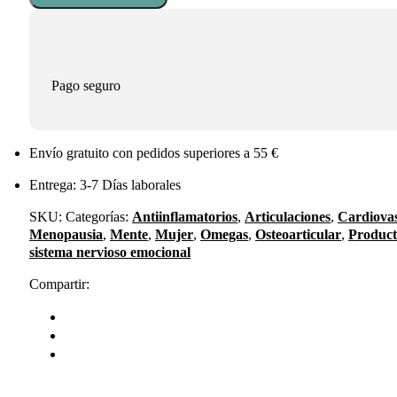
WeBotanix
cantidad
Pago seguro
Envío gratuito con pedidos superiores a 55 €
Entrega: 3-7 Días laborales
SKU:
Categorías:
Antiinflamatorios
,
Articulaciones
,
Cardiova
Menopausia
,
Mente
,
Mujer
,
Omegas
,
Osteoarticular
,
Product
sistema nervioso emocional
Compartir: