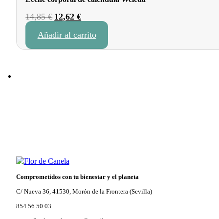
El
El
14,85
€
12,62
€
precio
precio
Añadir al carrito
original
actual
era:
es:
14,85 €.
12,62 €.
Comprometidos con tu bienestar y el planeta
C/ Nueva 36, 41530, Morón de la Frontera (Sevilla)
854 56 50 03