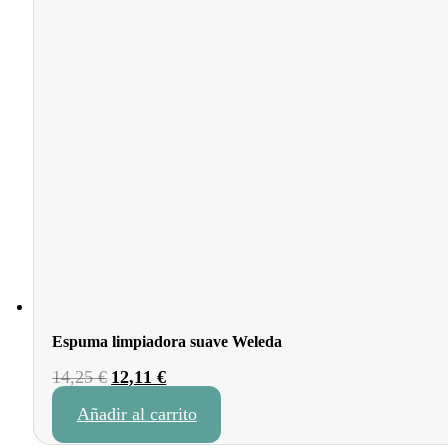
Espuma limpiadora suave Weleda
El
El
14,25
€
12,11
€
precio
precio
Añadir al carrito
original
actual
era:
es: