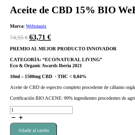
Aceite de CBD 15% BIO We
Marca
:
Webotanix
63,71
€
El
El
74,95
€
precio
precio
original
actual
PREMIO AL MEJOR PRODUCTO INNOVADOR
era:
es:
CATEGORÍA: “ECO/NATURAL LIVING”
74,95 €.
63,71 €.
Eco & Organic Awards Iberia 2021
10ml – 1500mg CBD · THC < 0,04%
Aceite de CBD de espectro completo procedente de cáñamo orgá
Certificación BIO ACENE: 99% ingredientes procedentes de agric
Aceite
de
CBD
15%
Añadir al carrito
BIO