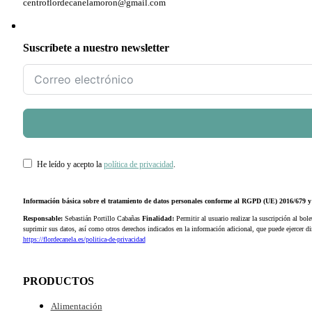
centroflordecanelamoron@gmail.com
Suscríbete a nuestro newsletter
He leído y acepto la
política de privacidad
.
Información básica sobre el tratamiento de datos personales conforme al RGPD (UE) 2016/679
Responsable:
Sebastián Portillo Cabañas
Finalidad:
Permitir al usuario realizar la suscripción al bole
suprimir sus datos, así como otros derechos indicados en la información adicional, que puede ejercer 
https://flordecanela.es/politica-de-privacidad
PRODUCTOS
Alimentación