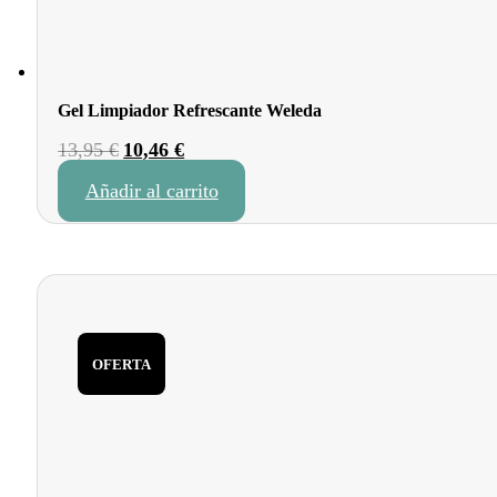
Gel Limpiador Refrescante Weleda
El
El
13,95
€
10,46
€
precio
precio
Añadir al carrito
original
actual
era:
es:
13,95 €.
10,46 €.
OFERTA