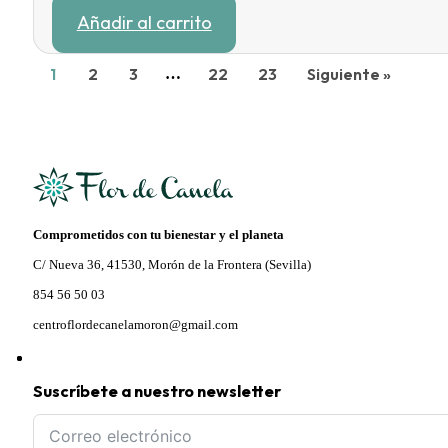
precio
precio
Añadir al carrito
original
actual
era:
es:
10,50 €.
8,93 €.
1
2
3
22
23
Siguiente »
…
Comprometidos con tu bienestar y el planeta
C/ Nueva 36, 41530, Morón de la Frontera (Sevilla)
854 56 50 03
centroflordecanelamoron@gmail.com
Suscríbete a nuestro newsletter