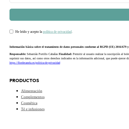
He leído y acepto la
política de privacidad
.
Información básica sobre el tratamiento de datos personales conforme al RGPD (UE) 2016/679
Responsable:
Sebastián Portillo Cabañas
Finalidad:
Permitir al usuario realizar la suscripción al bole
suprimir sus datos, así como otros derechos indicados en la información adicional, que puede ejercer 
https://flordecanela.es/politica-de-privacidad
PRODUCTOS
Alimentación
Complementos
Cosmética
Té e infusiones