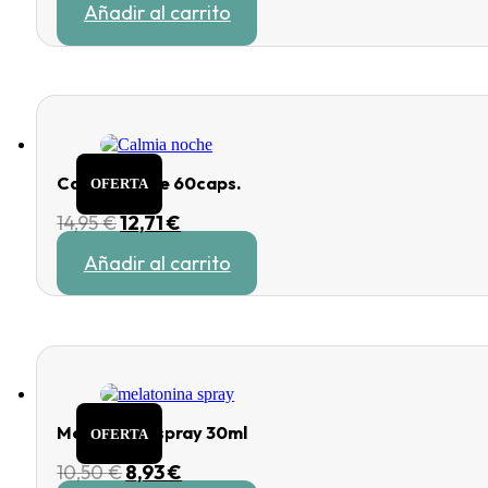
Añadir al carrito
Calmia noche 60caps.
OFERTA
El
El
14,95
€
12,71
€
precio
precio
Añadir al carrito
original
actual
era:
es:
14,95 €.
12,71 €.
Melatonina spray 30ml
OFERTA
El
El
10,50
€
8,93
€