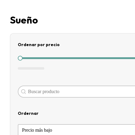
Sueño
Ordenar por precio
Ordenar por precio
Search content
Buscador
Ordernar
Ordernar
Ordernar