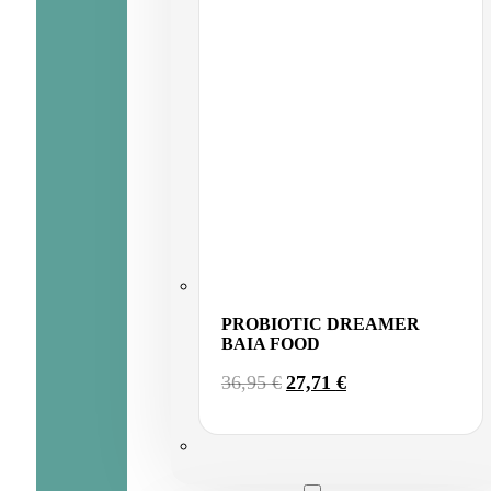
PROBIOTIC DREAMER
BAIA FOOD
EL
EL
36,95
€
27,71
€
PRECIO
PRECIO
ORIGINAL
ACTUAL
ERA:
ES:
36,95 €.
27,71 €.