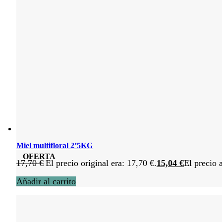
Miel multifloral 2’5KG
OFERTA
17,70
€
El precio original era: 17,70 €.
15,04
€
El precio 
Añadir al carrito