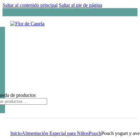
Saltar al contenido principal
Saltar al pie de página
ueda de productos
Inicio
Alimentación Especial para Niños
Pouch
Pouch yogurt y av