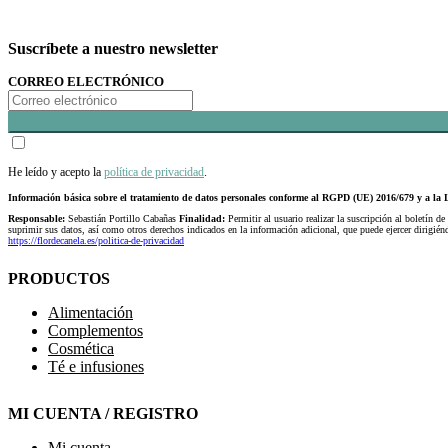
Suscríbete a nuestro newsletter
CORREO ELECTRÓNICO
He leído y acepto la
política de privacidad
.
Información básica sobre el tratamiento de datos personales conforme al RGPD (UE) 2016/679 y a 
Responsable:
Sebastián Portillo Cabañas
Finalidad:
Permitir al usuario realizar la suscripción al boletín de
suprimir sus datos, así como otros derechos indicados en la información adicional, que puede ejercer dirigi
https://flordecanela.es/politica-de-privacidad
PRODUCTOS
Alimentación
Complementos
Cosmética
Té e infusiones
MI CUENTA / REGISTRO
Mi cuenta