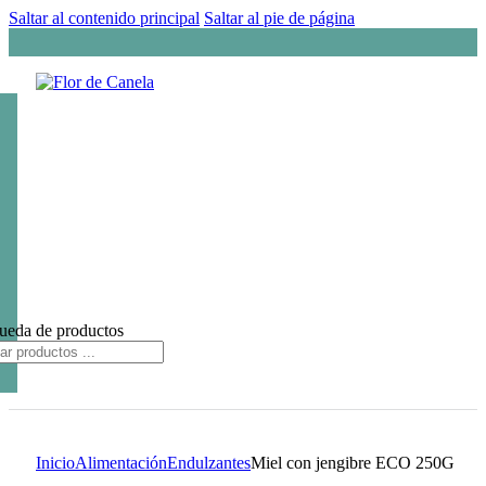
Saltar al contenido principal
Saltar al pie de página
ueda de productos
Inicio
Alimentación
Endulzantes
Miel con jengibre ECO 250G