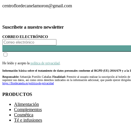
centroflordecanelamoron@gmail.com
Suscríbete a nuestro newsletter
CORREO ELECTRÓNICO
He leído y acepto la
política de privacidad
.
Información básica sobre el tratamiento de datos personales conforme al RGPD (UE) 2016/679 y a 
Responsable:
Sebastián Portillo Cabañas
Finalidad:
Permitir al usuario realizar la suscripción al boletín de
suprimir sus datos, así como otros derechos indicados en la información adicional, que puede ejercer dirigi
https://flordecanela.es/politica-de-privacidad
PRODUCTOS
Alimentación
Complementos
Cosmética
Té e infusiones