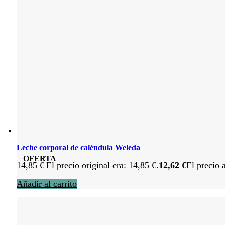
Leche corporal de caléndula Weleda
OFERTA
14,85
€
El precio original era: 14,85 €.
12,62
€
El precio 
Añadir al carrito