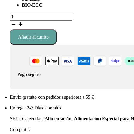
BIO-ECO
Potito
de
ternera
con
Añadir al carrito
verduras
cantidad
Pago seguro
Envío gratuito con pedidos superiores a 55 €
Entrega: 3-7 Días laborales
SKU:
Categorías:
Alimentación
,
Alimentación Especial para N
Compartir: