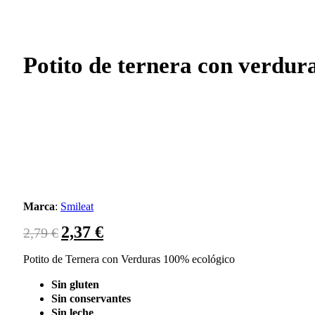
Potito de ternera con verdur
Marca
:
Smileat
2,37
€
El
El
2,79
€
precio
precio
original
actual
Potito de Ternera con Verduras 100% ecológico
era:
es:
Sin gluten
2,79 €.
2,37 €.
Sin conservantes
Sin leche