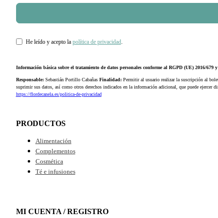
He leído y acepto la
política de privacidad
.
Información básica sobre el tratamiento de datos personales conforme al RGPD (UE) 2016/679
Responsable:
Sebastián Portillo Cabañas
Finalidad:
Permitir al usuario realizar la suscripción al bole
suprimir sus datos, así como otros derechos indicados en la información adicional, que puede ejercer 
https://flordecanela.es/politica-de-privacidad
PRODUCTOS
Alimentación
Complementos
Cosmética
Té e infusiones
MI CUENTA / REGISTRO