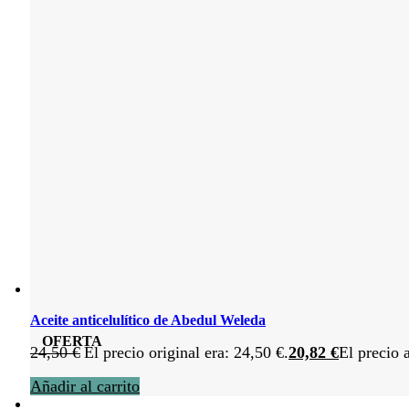
Aceite anticelulítico de Abedul Weleda
OFERTA
24,50
€
El precio original era: 24,50 €.
20,82
€
El precio 
Añadir al carrito