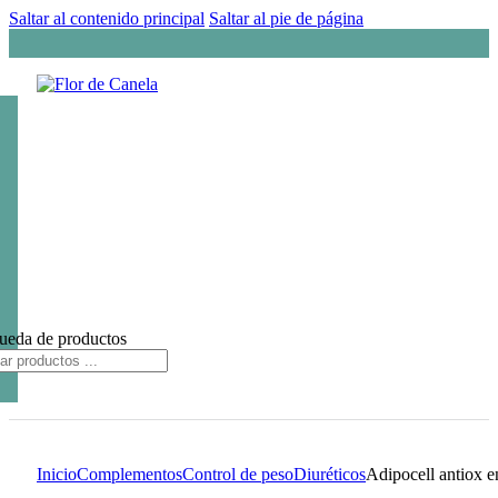
Saltar al contenido principal
Saltar al pie de página
ueda de productos
Inicio
Complementos
Control de peso
Diuréticos
Adipocell antiox e