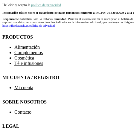
He leído y acepto la
política de privacidad
.
Información básica sobre el tratamiento de datos personales conforme al RGPD (UE) 2016/679 y a 
Responsable:
Sebastián Portillo Cabañas
Finalidad:
Permitir al usuario realizar la suscripción al boletín de
suprimir sus datos, así como otros derechos indicados en la información adicional, que puede ejercer dirigi
https://flordecanela.es/politica-de-privacidad
PRODUCTOS
Alimentación
Complementos
Cosmética
Té e infusiones
MI CUENTA / REGISTRO
Mi cuenta
SOBRE NOSOTROS
Contacto
LEGAL