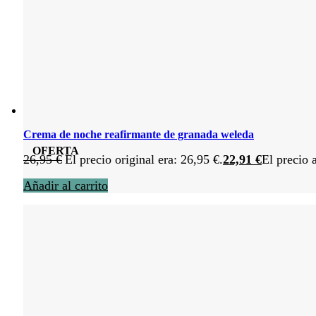
Crema de noche reafirmante de granada weleda
OFERTA
26,95
€
El precio original era: 26,95 €.
22,91
€
El precio 
Añadir al carrito