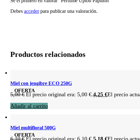
Sé el primero en valorar “Perfume Upton Papillon”
Debes
acceder
para publicar una valoración.
Productos relacionados
Miel con jengibre ECO 250G
OFERTA
5,00
€
El precio original era: 5,00 €.
4,25
€
El precio actu
Añadir al carrito
Miel multifloral 500G
OFERTA
6,10
€
El precio original era: 6,10 €.
5,18
€
El precio actu