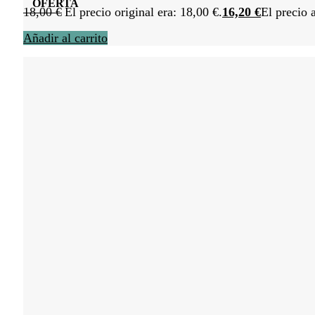
OFERTA
18,00
€
El precio original era: 18,00 €.
16,20
€
El precio 
Añadir al carrito