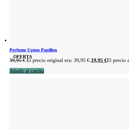
Perfume Upton Papillon
OFERTA
39,95
€
El precio original era: 39,95 €.
19,95
€
El precio 
Añadir al carrito