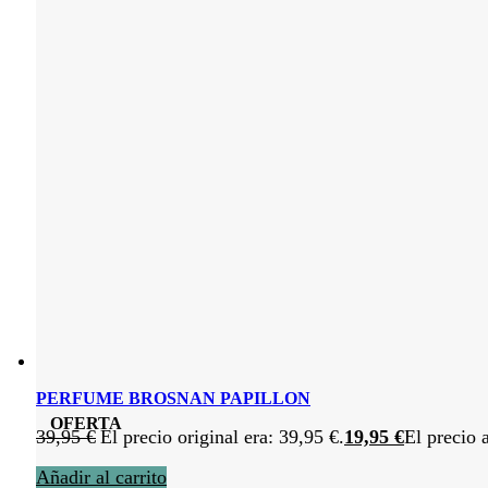
PERFUME BROSNAN PAPILLON
OFERTA
39,95
€
El precio original era: 39,95 €.
19,95
€
El precio 
Añadir al carrito