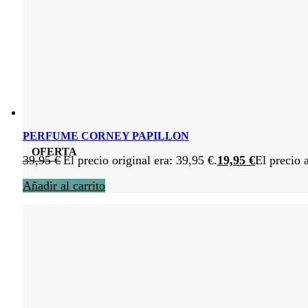
PERFUME CORNEY PAPILLON
OFERTA
39,95
€
El precio original era: 39,95 €.
19,95
€
El precio 
Añadir al carrito