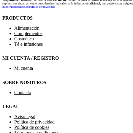
Responsable:
Sebastián Portillo Cabañas
Finalidad:
Permitir al usuario realizar la suscripción al boletín de
suprimir sus datos, así como otros derechos indicados en la información adicional, que puede ejercer dirigi
https://flordecanela.es/politica-de-privacidad
PRODUCTOS
Alimentación
Complementos
Cosmética
Té e infusiones
MI CUENTA / REGISTRO
Mi cuenta
SOBRE NOSOTROS
Contacto
LEGAL
Aviso legal
Política de privacidad
Política de cookies
Términos y condiciones