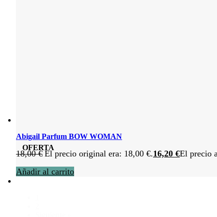
Abigail Parfum BOW WOMAN
OFERTA
18,00
€
El precio original era: 18,00 €.
16,20
€
El precio 
Añadir al carrito
1
2
Siguiente »