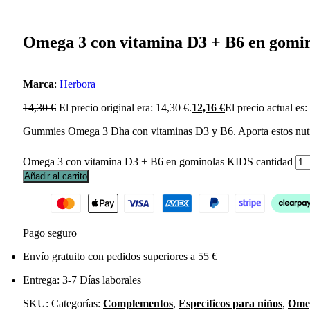
Omega 3 con vitamina D3 + B6 en gomi
Marca
:
Herbora
14,30
€
El precio original era: 14,30 €.
12,16
€
El precio actual es:
Gummies Omega 3 Dha con vitaminas D3 y B6. Aporta estos nutrien
Omega 3 con vitamina D3 + B6 en gominolas KIDS cantidad
Añadir al carrito
Pago seguro
Envío gratuito con pedidos superiores a 55 €
Entrega: 3-7 Días laborales
SKU:
Categorías:
Complementos
,
Específicos para niños
,
Ome