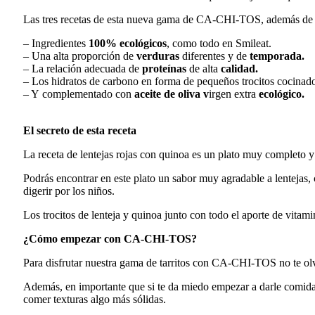
Las tres recetas de esta nueva gama de CA-CHI-TOS, además de se
– Ingredientes
100% ecológicos
, como todo en Smileat.
–
Una
alta proporción de
verduras
diferentes y de
temporada.
–
La relación adecuada de
pr
oteínas
de alta
calidad
.
–
Los hidratos
de carbono en forma de pequeños trocitos cocinados,
– Y
complementado con
aceite de oliva v
irgen extra
e
cológico
.
El secreto de esta receta
La receta de
lentejas rojas con quinoa es
un plato muy completo y 
Podrás
encontrar en este plato
un sabor muy agradable
a lentejas
,
digerir
por los niños.
Los trocitos de lenteja y quinoa junto con todo el aporte de vitam
¿Cómo empezar con CA-CHI-TOS?
Para disfrutar nuestra gama de tarritos con CA-CHI-TOS no te olvid
Además,
en importante que
si te da miedo empezar a darle comida 
comer
texturas algo más sólidas.