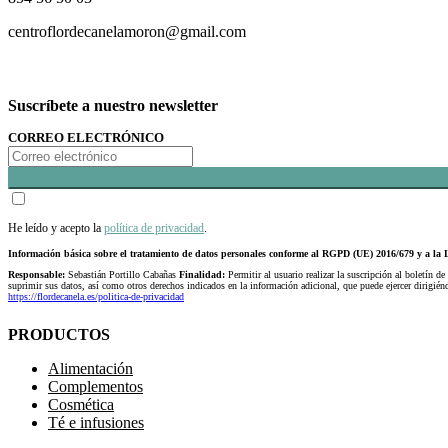
centroflordecanelamoron@gmail.com
Suscríbete a nuestro newsletter
CORREO ELECTRÓNICO
He leído y acepto la
política de privacidad
.
Información básica sobre el tratamiento de datos personales conforme al RGPD (UE) 2016/679 y a 
Responsable:
Sebastián Portillo Cabañas
Finalidad:
Permitir al usuario realizar la suscripción al boletín de
suprimir sus datos, así como otros derechos indicados en la información adicional, que puede ejercer dirigi
https://flordecanela.es/politica-de-privacidad
PRODUCTOS
Alimentación
Complementos
Cosmética
Té e infusiones