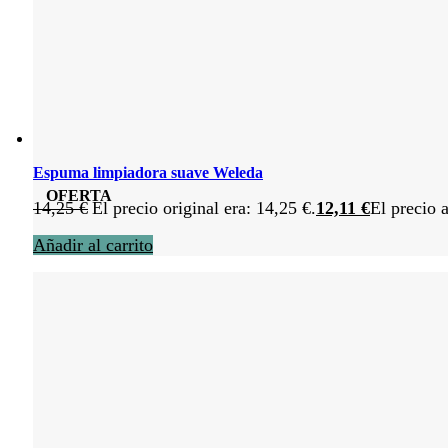
Espuma limpiadora suave Weleda
OFERTA
14,25
€
El precio original era: 14,25 €.
12,11
€
El precio a
Añadir al carrito