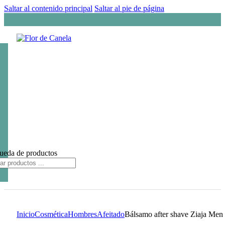
Saltar al contenido principal
Saltar al pie de página
ueda de productos
Inicio
Cosmética
Hombres
Afeitado
Bálsamo after shave Ziaja Men