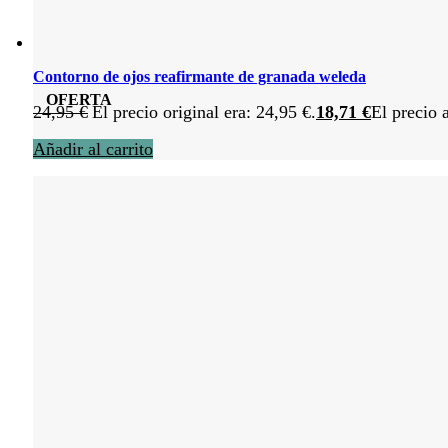
Contorno de ojos reafirmante de granada weleda
OFERTA
24,95
€
El precio original era: 24,95 €.
18,71
€
El precio 
Añadir al carrito