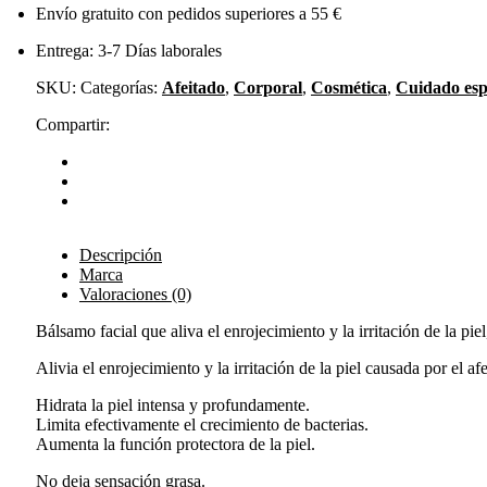
Envío gratuito con pedidos superiores a 55 €
Entrega: 3-7 Días laborales
SKU:
Categorías:
Afeitado
,
Corporal
,
Cosmética
,
Cuidado espe
Compartir:
Descripción
Marca
Valoraciones (0)
Bálsamo facial que aliva el enrojecimiento y la irritación de la pie
Alivia el enrojecimiento y la irritación de la piel causada por el af
Hidrata la piel intensa y profundamente.
Limita efectivamente el crecimiento de bacterias.
Aumenta la función protectora de la piel.
No deja sensación grasa.