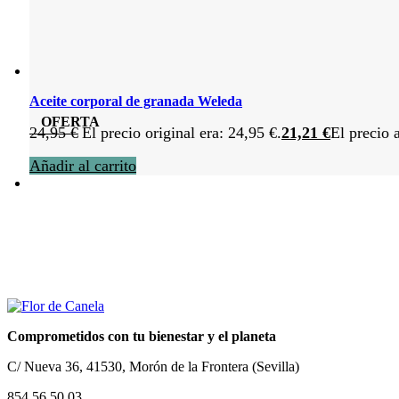
Aceite corporal de granada Weleda
OFERTA
24,95
€
El precio original era: 24,95 €.
21,21
€
El precio 
Añadir al carrito
Comprometidos con tu bienestar y el planeta
C/ Nueva 36, 41530, Morón de la Frontera (Sevilla)
854 56 50 03