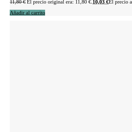
11,80
€
El precio original era: 11,80 €.
10,03
€
El precio a
Añadir al carrito