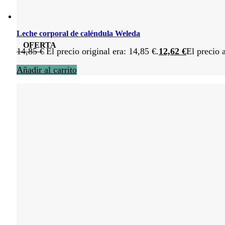
Leche corporal de caléndula Weleda
OFERTA
14,85
€
El precio original era: 14,85 €.
12,62
€
El precio 
Añadir al carrito