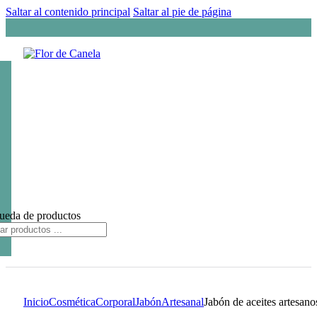
Saltar al contenido principal
Saltar al pie de página
ueda de productos
Inicio
Cosmética
Corporal
Jabón
Artesanal
Jabón de aceites artesano