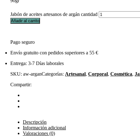
90gr
Jabón de aceites artesanos de argán cantidad
Añadir al carrito
Pago seguro
Envío gratuito con pedidos superiores a 55 €
Entrega: 3-7 Días laborales
SKU:
aw-argan
Categorías:
Artesanal
,
Corporal
,
Cosmética
,
Ja
Compartir:
Descripción
Información adicional
Valoraciones (0)