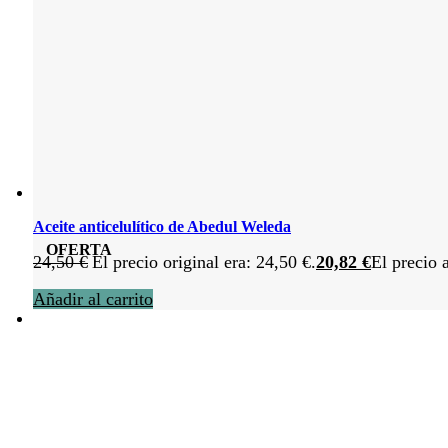
Aceite anticelulítico de Abedul Weleda
OFERTA
24,50
€
El precio original era: 24,50 €.
20,82
€
El precio 
Añadir al carrito