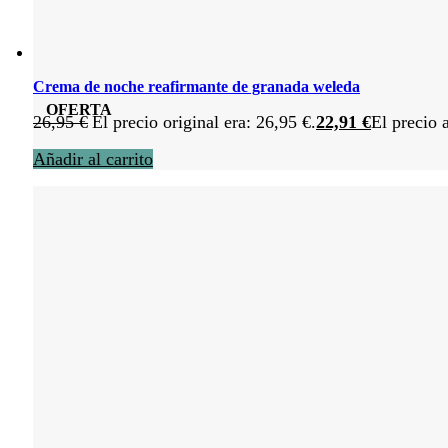
Crema de noche reafirmante de granada weleda
OFERTA
26,95
€
El precio original era: 26,95 €.
22,91
€
El precio 
Añadir al carrito