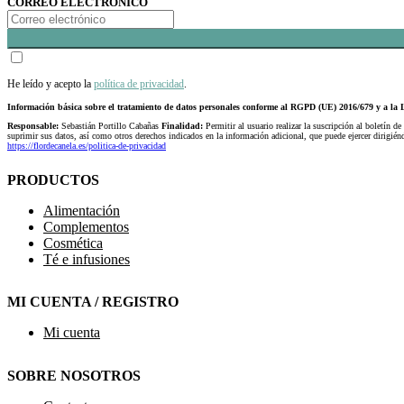
CORREO ELECTRÓNICO
He leído y acepto la
política de privacidad
.
Información básica sobre el tratamiento de datos personales conforme al RGPD (UE) 2016/679 y a 
Responsable:
Sebastián Portillo Cabañas
Finalidad:
Permitir al usuario realizar la suscripción al boletín de
suprimir sus datos, así como otros derechos indicados en la información adicional, que puede ejercer dirigi
https://flordecanela.es/politica-de-privacidad
PRODUCTOS
Alimentación
Complementos
Cosmética
Té e infusiones
MI CUENTA / REGISTRO
Mi cuenta
SOBRE NOSOTROS