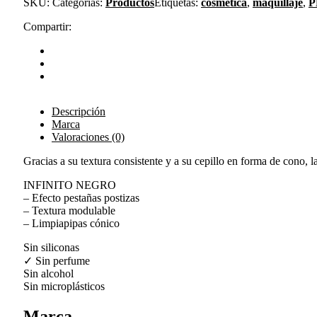
SKU:
Categorías:
Productos
Etiquetas:
cosmetica
,
maquillaje
,
P
Compartir:
Descripción
Marca
Valoraciones (0)
Gracias a su textura consistente y a su cepillo en forma de cono,
INFINITO NEGRO
– Efecto pestañas postizas
– Textura modulable
– Limpiapipas cónico
Sin siliconas
✓ Sin perfume
Sin alcohol
Sin microplásticos
Marca