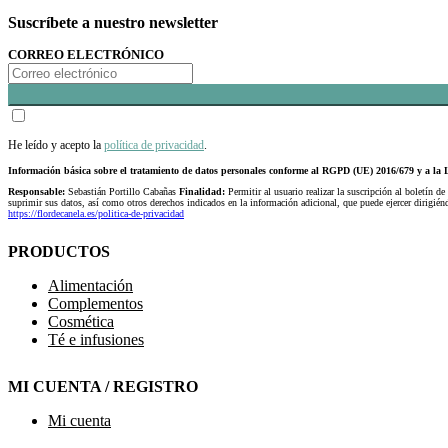
Suscríbete a nuestro newsletter
CORREO ELECTRÓNICO
He leído y acepto la
política de privacidad
.
Información básica sobre el tratamiento de datos personales conforme al RGPD (UE) 2016/679 y a 
Responsable:
Sebastián Portillo Cabañas
Finalidad:
Permitir al usuario realizar la suscripción al boletín de
suprimir sus datos, así como otros derechos indicados en la información adicional, que puede ejercer dirigi
https://flordecanela.es/politica-de-privacidad
PRODUCTOS
Alimentación
Complementos
Cosmética
Té e infusiones
MI CUENTA / REGISTRO
Mi cuenta